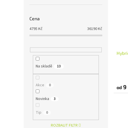
Cena
4795
Kč
36190
Kč
Hybr
Na skladě
13
Akce
0
9 
od
Novinka
3
Tip
0
ROZBALIT FILTR