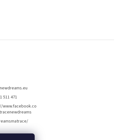
newdreams.eu
31 511 471
://www.facebook.co
tracenewdreams
reamsmatrace/