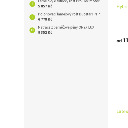
Lamelový elektrický rošt Pro Flex motor
5 857 Kč
Hybri
Polohovací lamelový rošt Duostar HN P
6 778 Kč
Matrace z paměťové pěny ONYX LUX
9 352 Kč
11
od
Late