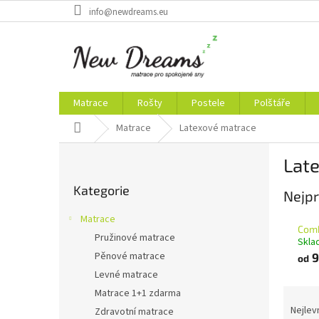
Přejít
info@newdreams.eu
na
obsah
Matrace
Rošty
Postele
Polštáře
Domů
Matrace
Latexové matrace
P
Lat
o
Přeskočit
s
Kategorie
kategorie
Nejpr
t
r
Matrace
a
Comb
Pružinové matrace
Skla
n
Pěnové matrace
9
n
od
í
Levné matrace
p
Ř
Matrace 1+1 zdarma
a
a
Nejlev
Zdravotní matrace