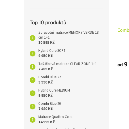
Top 10 produktů
Combi
Zdravotní matrace MEMORY VERDE 18
cm 1+1
10 595 Kč
Hybrid Cure SOFT
9 950 Kč
9 
Taštičková matrace CLEAR ZONE 1+1
od
7 495 Kč
Combi Blue 22
9 990 Kč
Hybrid Cure MEDIUM
9 950 Kč
Combi Blue 20
7 980 Kč
Matrace Quattro Cool
14 995 Kč