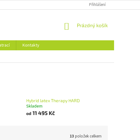
Přihlášení
NÁKUPNÍ
Prázdný košík
KOŠÍK
trací
Kontakty
Hybrid latex Therapy HARD
Skladem
11 495 Kč
od
13
položek celkem