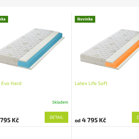
nka
Novinka
 Evo Hard
Latex Life Soft
Skladem
DETAIL
795 Kč
4 795 Kč
od