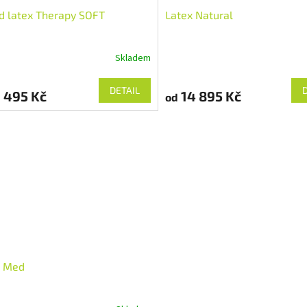
d latex Therapy SOFT
Latex Natural
Skladem
DETAIL
 495 Kč
14 895 Kč
od
x Med