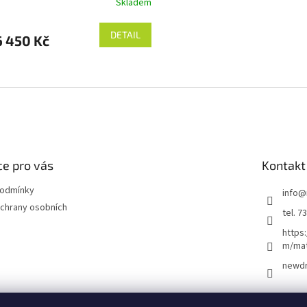
Skladem
DETAIL
 450 Kč
O
v
l
á
d
a
c
í
e pro vás
Kontakt
p
r
podmínky
info
@
v
chrany osobních
tel. 7
k
y
https
v
m/ma
ý
newd
p
i
s
u