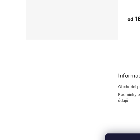
16
od
Z
á
p
a
t
Informac
í
Obchodní 
Podmínky o
údajů