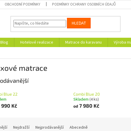
OBCHODNÍ PODMÍNKY
PODMÍNKY OCHRANY OSOBNÍCH ÚDAJŮ
HLEDAT
Blog
Hotelové realizace
Matrace do karavanu
Výroba ma
exové matrace
odávanější
i Blue 22
Combi Blue 20
dem
Skladem
(4 ks)
 990 Kč
7 980 Kč
od
nější
Nejdražší
Nejprodávanější
Abecedně