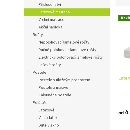
n
z
Příslušenství
e
e
Latexové matrace
l
V
n
Novi
Vrchní matrace
ý
í
p
Akční nabídka
p
i
r
Rošty
s
o
Nepolohovací lamelové rošty
p
d
Ručně polohovací lamelové rošty
r
u
Elektricky polohovací lamelové rošty
o
k
Laťové rošty
d
t
u
ů
Postele
Latex
k
Postele s úložným prostorem
t
Postele z masivu
ů
Čalouněné postele
Polštáře
Latexové
4 
od
Visco-latex
Duté vlákno