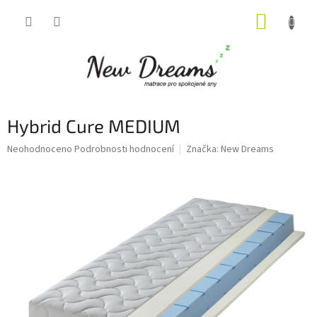
Přejít
na
obsah
NÁKUPNÍ
KOŠÍK
Hybrid Cure MEDIUM
Průměrné
Neohodnoceno
Podrobnosti hodnocení
Značka:
New Dreams
hodnocení
produktu
je
0,0
z
5
hvězdiček.