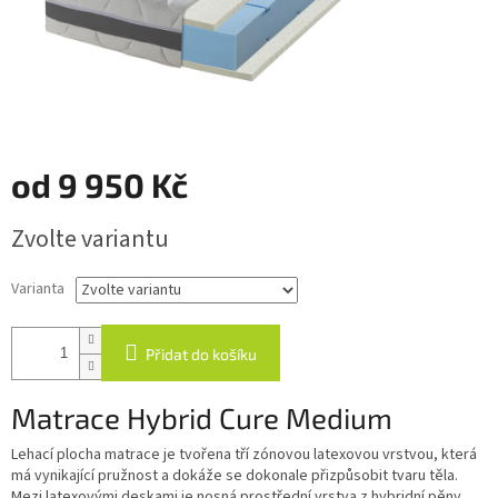
od
9 950 Kč
Měrná
Zvolte variantu
cena:
Varianta
Přidat do košíku
Matrace Hybrid Cure Medium
Lehací plocha matrace je tvořena tří zónovou latexovou vrstvou, která
má vynikající pružnost a dokáže se dokonale přizpůsobit tvaru těla.
Mezi latexovými deskami je nosná prostřední vrstva z hybridní pěny.