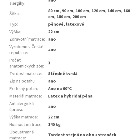
ano
alergiky
:
80 cm, 90 cm, 100 cm, 120 cm, 140 cm, 160
Šířka
:
cm, 180 cm, 200 cm
Typ
:
pěnové, latexové
Výška
:
22 cm
Zdravotní matrace
:
ano
Vyrobeno v České
ano
republice
:
Počet
3
anatomických zón
:
Tvrdost matrace
:
Středně tvrdá
Zip na potahu
:
ano
Pratelný potah
:
Ano na 60°C
Materiál matrace
:
Latex a hybridní pěna
Antialergická
ano
úprava
:
Výška matrace
:
22 cm
Nosnost matrace
:
140 kg
Oboustranná
Tvrdost stejná na obou stranách
matrace
: