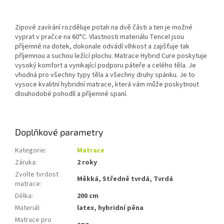
Zipové zavírání rozděluje potah na dvě části a ten je možné
vyprat v pračce na 60°C. Vlastnosti materiálu Tencel jsou
příjemné na dotek, dokonale odvádí vlhkost a zajišťuje tak
příjemnou a suchou ležící plochu. Matrace Hybrid Cure poskytuje
vysoký komfort a vynikající podporu páteře a celého těla. Je
vhodná pro všechny typy těla a všechny druhy spánku. Je to
vysoce kvalitní hybridní matrace, která vám může poskytnout
dlouhodobé pohodlí a příjemné spaní.
Doplňkové parametry
Kategorie
:
Matrace
Záruka
:
2 roky
Zvolte tvrdost
Měkká, Středně tvrdá, Tvrdá
matrace
:
Délka
:
200 cm
Materiál
:
latex, hybridní pěna
Matrace pro