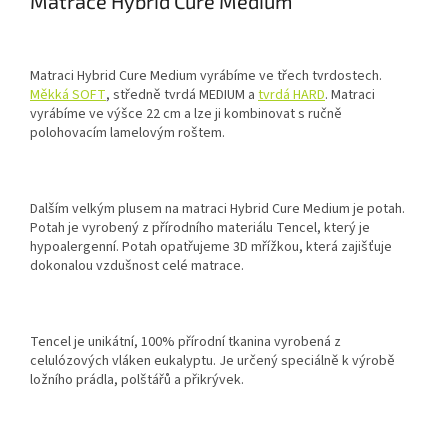
Matrace Hybrid Cure Medium
Matraci Hybrid Cure Medium vyrábíme ve třech tvrdostech.
Měkká SOFT
, středně tvrdá MEDIUM a
tvrdá HARD
. Matraci
vyrábíme ve výšce 22 cm a lze ji kombinovat s ručně
polohovacím lamelovým roštem.
Dalším velkým plusem na matraci Hybrid Cure Medium je potah.
Potah je vyrobený z přírodního materiálu Tencel, který je
hypoalergenní. Potah opatřujeme 3D mřížkou, která zajišťuje
dokonalou vzdušnost celé matrace.
Tencel je unikátní, 100% přírodní tkanina vyrobená z
celulózových vláken eukalyptu. Je určený speciálně k výrobě
ložního prádla, polštářů a přikrývek.