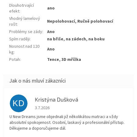
Dlouhotrvající
ano
efekt
:
Vhodný lamelový
Nepolohovací, Ručně polohovací
rošt
:
Problémy se zády
:
Ano
Spím raději
:
na břiše, na zádech, na boku
Nosnost nad 120
Ano
kg
:
Potah
:
Tence, 3D mřížka
Kristýna Dušková
KD
Hodnocení obchodu je 5 z 5 hvězdiček.
3.7.2026
U New Dreams jsme objednali již několikátou matraci a vždy
absolutní spokojenost. Osobní, laskavý a profesionální přístup.
Děkujeme a doporučujeme dál.