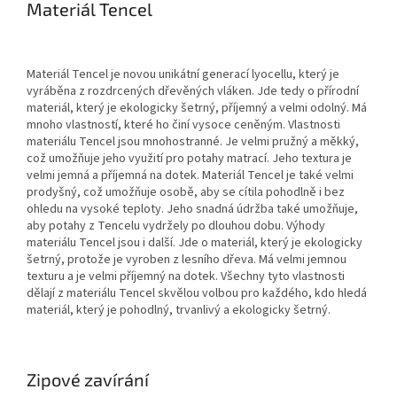
Materiál Tencel
Materiál Tencel je novou unikátní generací lyocellu, který je
vyráběna z rozdrcených dřevěných vláken. Jde tedy o přírodní
materiál, který je ekologicky šetrný, příjemný a velmi odolný. Má
mnoho vlastností, které ho činí vysoce ceněným. Vlastnosti
materiálu Tencel jsou mnohostranné. Je velmi pružný a měkký,
což umožňuje jeho využití pro potahy matrací. Jeho textura je
velmi jemná a příjemná na dotek. Materiál Tencel je také velmi
prodyšný, což umožňuje osobě, aby se cítila pohodlně i bez
ohledu na vysoké teploty. Jeho snadná údržba také umožňuje,
aby potahy z Tencelu vydržely po dlouhou dobu. Výhody
materiálu Tencel jsou i další. Jde o materiál, který je ekologicky
šetrný, protože je vyroben z lesního dřeva. Má velmi jemnou
texturu a je velmi příjemný na dotek. Všechny tyto vlastnosti
dělají z materiálu Tencel skvělou volbou pro každého, kdo hledá
materiál, který je pohodlný, trvanlivý a ekologicky šetrný.
Zipové zavírání