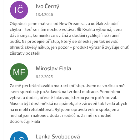
Ivo Černý
IČ
Hodnocení obchodu je 5 z 5 hvězdiček.
13.4.2026
Objednali jsme matraci od New Dreams… a udělali zásadní
chybu – teď se nám nechce vstávat 😄 Kvalita výborná, cena
dává smysl, komunikace svižná a dodání rychlejší než ranní
budík. Na prodejně přístup, který se dneska jen tak nevidí.
Shrnutí: skvělý nákup, jen pozor – produkt výrazně zvyšuje chuť
zůstat v posteli!
Miroslav Fiala
MF
Hodnocení obchodu je 5 z 5 hvězdiček.
6.12.2025
Za mě perfektní kvalita matrací i přístup. Jsem na vozíku a měl
jsem specifický požadavek na tvrdost matrace. Pomohli mi
vybrat a dodali, přesně takovou, kterou jsem potřeboval.
Musela být dost měkká na spánek, ale zároveň tak tvrdá abych
na ni mohl rehabilitovat. Byl jsem opravdu velmi spokojen a
nechal jsem nakonec dodat i rodičům. Za mě rozhodně
doporučuji. Fiala
Lenka Svobodová