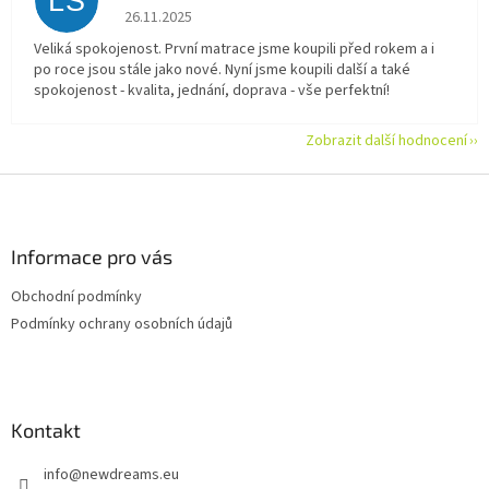
LS
Hodnocení obchodu je 5 z 5 hvězdiček.
26.11.2025
Veliká spokojenost. První matrace jsme koupili před rokem a i
po roce jsou stále jako nové. Nyní jsme koupili další a také
spokojenost - kvalita, jednání, doprava - vše perfektní!
Zobrazit další hodnocení
Z
á
p
a
Informace pro vás
t
Obchodní podmínky
í
Podmínky ochrany osobních údajů
Kontakt
info
@
newdreams.eu