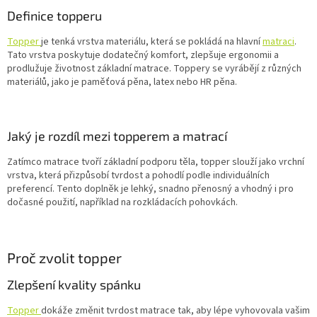
Definice topperu
Topper
je tenká vrstva materiálu, která se pokládá na hlavní
matraci
.
Tato vrstva poskytuje dodatečný komfort, zlepšuje ergonomii a
prodlužuje životnost základní matrace. Toppery se vyrábějí z různých
materiálů, jako je paměťová pěna, latex nebo HR pěna.
Jaký je rozdíl mezi topperem a matrací
Zatímco matrace tvoří základní podporu těla, topper slouží jako vrchní
vrstva, která přizpůsobí tvrdost a pohodlí podle individuálních
preferencí. Tento doplněk je lehký, snadno přenosný a vhodný i pro
dočasné použití, například na rozkládacích pohovkách.
Proč zvolit topper
Zlepšení kvality spánku
Topper
dokáže změnit tvrdost matrace tak, aby lépe vyhovovala vašim