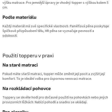
výšku matrace. Pro jemnější úpravy je vhodný topper s výškou kolem 5
cm.
Podle materiálu
Každý materiál má své specifické vlastnosti. Paměťová pěna poskytuje
špičkové přizpůsobení tělu, HR pěna se vyznačuje pevností a
odolností.
Použití topperu v praxi
Na staré matraci
Pokud máte starší matraci, topper může změnit její pocit a zvýšit její
komfort. To je ideální volba pro úspornou renovaci matrace.
Na rozkládací pohovce
Toppery se skvěle hodí pro dočasné použití na pohovkách nebo jiných
provizorních lůžkách. Nabízí pohodlí a snadno se ukládají.
Pro alergiky