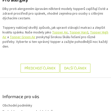
Díky proti-alergenním úpravám některé modely topperů zajišťují čisté a
zdravé prostředí pro spánek, vhodné zejména pro osoby s citlivými
dýchacími cestami.
Toppery nabízejí skvělý způsob, jak upravit stávající matraci a zlepšit
kvalitu spánku. Naše modely jako
Topper Air
,
Topper Hard
,
Topper High
Air
a
Topper Green Air
poskytují širokou škálu řešení pro různé
potřeby. Vyberte si ten správný topper a zažijte pohodlnější noc každý
den.
PŘEDCHOZÍ ČLÁNEK
DALŠÍ ČLÁNEK
Z
á
p
a
Informace pro vás
t
Obchodní podmínky
í