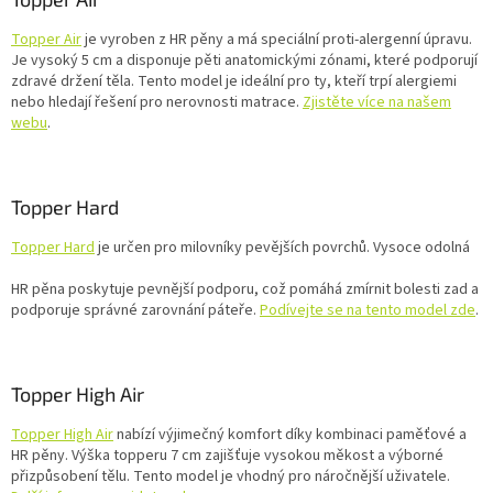
Topper Air
je vyroben z HR pěny a má speciální proti-alergenní úpravu.
Je vysoký 5 cm a disponuje pěti anatomickými zónami, které podporují
zdravé držení těla. Tento model je ideální pro ty, kteří trpí alergiemi
nebo hledají řešení pro nerovnosti matrace.
Zjistěte více na našem
webu
.
Topper Hard
Topper Hard
je určen pro milovníky pevějších povrchů. Vysoce odolná
HR pěna poskytuje pevnější podporu, což pomáhá zmírnit bolesti zad a
podporuje správné zarovnání páteře.
Podívejte se na tento model zde
.
Topper High Air
Topper High Air
nabízí výjimečný komfort díky kombinaci paměťové a
HR pěny. Výška topperu 7 cm zajišťuje vysokou měkost a výborné
přizpůsobení tělu. Tento model je vhodný pro náročnější uživatele.