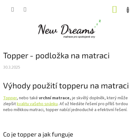
Přejít
NÁKUP
na
obsah
KOŠÍK
Topper - podložka na matraci
30.3.2025
Výhody použití topperu na matraci
Topper
, nebo také
vrchní matrace,
je skvělý doplněk, který může
zlepšit
kvalitu vašeho spánku
. Ať už hledáte řešení pro příliš tvrdou
nebo měkkou matraci, topper nabízí jednoduché a efektivní řešení.
Co je topper a jak funguje