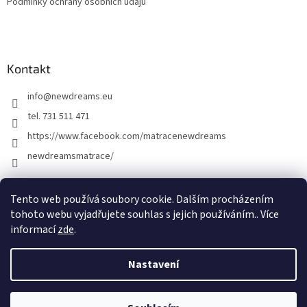
Podmínky ochrany osobních údajů
Kontakt
info
@
newdreams.eu
tel. 731 511 471
https://www.facebook.com/matracenewdreams
newdreamsmatrace/
Tento web používá soubory cookie. Dalším procházením
tohoto webu vyjadřujete souhlas s jejich používáním.. Více
informací
zde
.
Nastavení
Vytvořil Shoptet