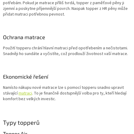
potřebám. Pokud je matrace příliš tvrdá, topper z paměťové pěny ji
zjemní a poskytne příjemnější povrch. Naopak topper z HR pěny může
přidat matraci potřebnou pevnost.
Ochrana matrace
Použití topperu chrání hlavní matraci před opotřebením a nečistotami.
Snadněji ho sundáte a vyčistíte, což prodlouží životnost vaší matrace.
Ekonomické řešení
Namísto nákupu nové matrace lze s pomocí topperu snadno upravit
stávající
matraci
. To je finančně dostupnější volba pro ty, kteří hledají
komfort bez velkých investic.
Typy topperů
Topper Air