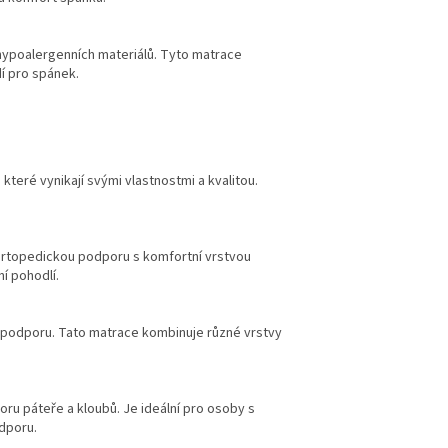
 hypoalergenních materiálů. Tyto matrace
dí pro spánek.
, které vynikají svými vlastnostmi a kvalitou.
ortopedickou podporu s komfortní vrstvou
í pohodlí.
rou podporu. Tato matrace kombinuje různé vrstvy
u páteře a kloubů. Je ideální pro osoby s
odporu.