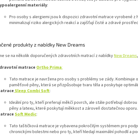
ypoalergenní materiály
:
Pro osoby s alergiemi jsou k dispozici zdravotní matrace vyrobené z
minimalizují riziko alergických reakcí a zajišťují čisté a zdravé prostře
čené produkty z nabídky New Dreams
me se na několik doporučených zdravotních matrací z nabídky
New Dreams
dravotní matrace
Ortho Prima
:
Tato matrace je navržena pro osoby s problémy se zády. Kombinuje 
paměťové pěny, která se přizpůsobuje tvaru těla a poskytuje optimáln
atrace
Sleep Combi Soft
:
Ideální pro ty, kteří preferují měkčí povrch, ale stále potřebují dob
pěny a latexu, které poskytují měkkost a zároveň dostatečnou oporu.
atrace
Soft Medic
:
Tato taštičková matrace je vybavena pokročilým systémem pro podpor
chronickými bolestmi nebo pro ty, kteří hledají maximální pohodlí a p