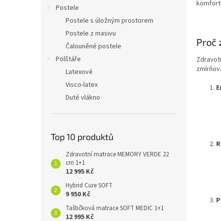
n
komfort,
Postele
e
Postele s úložným prostorem
l
Postele z masivu
Proč 
Čalouněné postele
Polštáře
Zdravotn
zmírňova
Latexové
Visco-latex
E
Duté vlákno
Top 10 produktů
R
Zdravotní matrace MEMORY VERDE 22
cm 1+1
12 995 Kč
Hybrid Cure SOFT
9 950 Kč
P
Taštičková matrace SOFT MEDIC 1+1
12 995 Kč