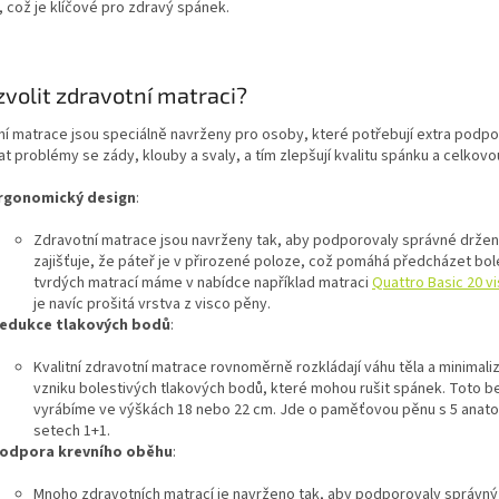
 což je klíčové pro zdravý spánek.
zvolit zdravotní matraci?
í matrace jsou speciálně navrženy pro osoby, které potřebují extra podpo
t problémy se zády, klouby a svaly, a tím zlepšují kvalitu spánku a celkov
rgonomický design
:
Zdravotní matrace jsou navrženy tak, aby podporovaly správné drže
zajišťuje, že páteř je v přirozené poloze, což pomáhá předcházet bo
tvrdých matrací máme v nabídce například m
atraci
Quattro Basic 20 v
je navíc prošitá vrstva z visco pěny.
edukce tlakových bodů
:
Kvalitní zdravotní matrace rovnoměrně rozkládají váhu těla a minimalizuj
vzniku bolestivých tlakových bodů, které mohou rušit spánek. Toto 
vyrábíme ve výškách 18 nebo 22 cm. Jde o paměťovou pěnu s 5 anato
setech 1+1.
odpora krevního oběhu
:
Mnoho zdravotních matrací je navrženo tak, aby podporovaly správný