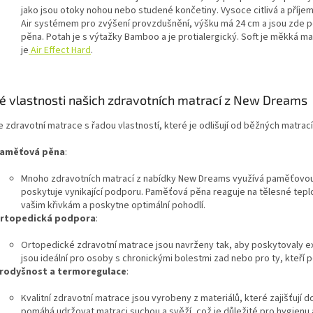
jako jsou otoky nohou nebo studené končetiny. Vysoce citlivá a příjem
Air systémem pro zvýšení provzdušnění, výšku má 24 cm a jsou zde pou
pěna. Potah je s výtažky Bamboo a je protialergický. Soft je měkká ma
je
Air Effect Hard
.
vé vlastnosti našich zdravotních matrací z New Dreams
 zdravotní matrace s řadou vlastností, které je odlišují od běžných matrací
aměťová pěna
:
Mnoho zdravotních matrací z nabídky New Dreams využívá paměťovou p
poskytuje vynikající podporu. Paměťová pěna reaguje na tělesné teplo 
vašim křivkám a poskytne optimální pohodlí.
rtopedická podpora
:
Ortopedické zdravotní matrace jsou navrženy tak, aby poskytovaly e
jsou ideální pro osoby s chronickými bolestmi zad nebo pro ty, kteří
rodyšnost a termoregulace
:
Kvalitní zdravotní matrace jsou vyrobeny z materiálů, které zajišťují 
pomáhá udržovat matraci suchou a svěží, což je důležité pro hygienu