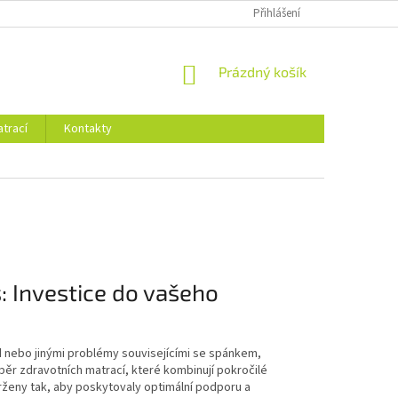
Přihlášení
NÁKUPNÍ
Prázdný košík
KOŠÍK
trací
Kontakty
: Investice do vašeho
d nebo jinými problémy souvisejícími se spánkem,
běr zdravotních matrací, které kombinují pokročilé
rženy tak, aby poskytovaly optimální podporu a