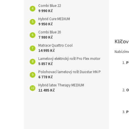
Combi Blue 22
9 990 Kč
Hybrid Cure MEDIUM
9 950 Kč
Combi Blue 20
7 980 Kč
Klíčo
Matrace Quattro Cool
14 995 Kč
Nabízíme
Lamelový elektrický rošt Pro Flex motor
P
5 857 Kč
Polohovací lamelový rošt Duostar HN P
6 778 Kč
Hybrid latex Therapy MEDIUM
O
11 495 Kč
P