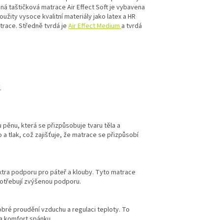
ná t
aštičková matrace Air Effect Soft je vybavena
žity vysoce kvalitní materiály jako latex a HR
trace. Středně tvrdá je
Air Effect Medium
a tvrdá
.
ěnu, která se přizpůsobuje tvaru těla a
a tlak, což zajišťuje, že matrace se přizpůsobí
xtra podporu pro páteř a klouby. Tyto matrace
 potřebují zvýšenou podporu.
dobré proudění vzduchu a regulaci teploty. To
 a komfort spánku.