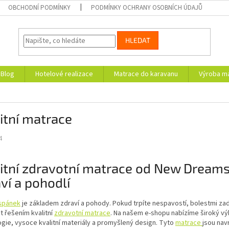
OBCHODNÍ PODMÍNKY
PODMÍNKY OCHRANY OSOBNÍCH ÚDAJŮ
HLEDAT
Blog
Hotelové realizace
Matrace do karavanu
Výroba ma
itní matrace
4
itní zdravotní matrace od New Dreams
ví a pohodlí
 spánek
je základem zdraví a pohody. Pokud trpíte nespavostí, bolestmi za
 řešením kvalitní
zdravotní matrace
. Na našem e-shopu nabízíme široký vý
gie, vysoce kvalitní materiály a promyšlený design. Tyto
matrace
jsou nav