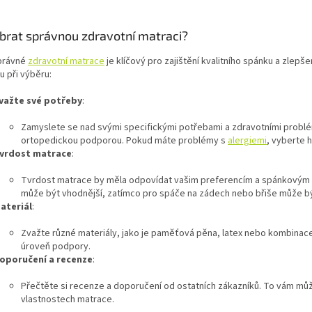
ybrat správnou zdravotní matraci?
právné
zdravotní matrace
je klíčový pro zajištění kvalitního spánku a zlepše
 při výběru:
važte své potřeby
:
Zamyslete se nad svými specifickými potřebami a zdravotními problém
ortopedickou podporou. Pokud máte problémy s
alergiemi
, vyberte 
vrdost matrace
:
Tvrdost matrace by měla odpovídat vašim preferencím a spánkovým 
může být vhodnější, zatímco pro spáče na zádech nebo břiše může být
ateriál
:
Zvažte různé materiály, jako je paměťová pěna, latex nebo kombinace
úroveň podpory.
oporučení a recenze
:
Přečtěte si recenze a doporučení od ostatních zákazníků. To vám můž
vlastnostech matrace.