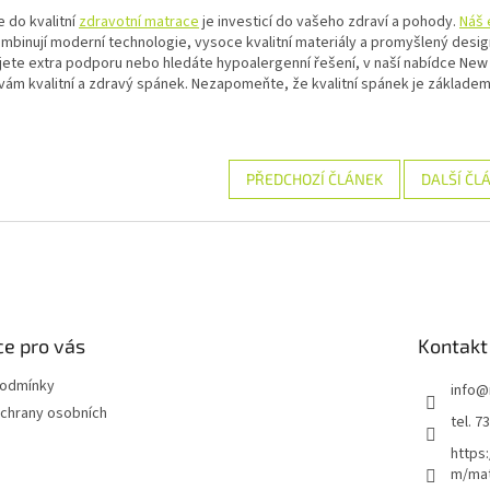
e do kvalitní
zdravotní matrace
je investicí do vašeho zdraví a pohody.
Náš 
mbinují moderní technologie, vysoce kvalitní materiály a promyšlený design
ete extra podporu nebo hledáte hypoalergenní řešení, v naší nabídce New 
í vám kvalitní a zdravý spánek. Nezapomeňte, že kvalitní spánek je základe
PŘEDCHOZÍ ČLÁNEK
DALŠÍ ČL
e pro vás
Kontakt
podmínky
info
@
chrany osobních
tel. 7
https
m/ma