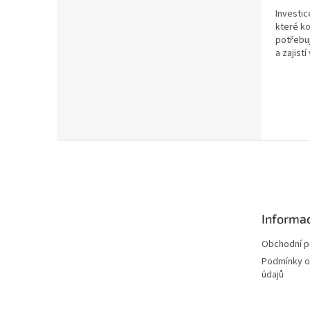
Investic
které ko
potřebuj
a zajist
Z
á
p
a
t
Informac
í
Obchodní 
Podmínky o
údajů