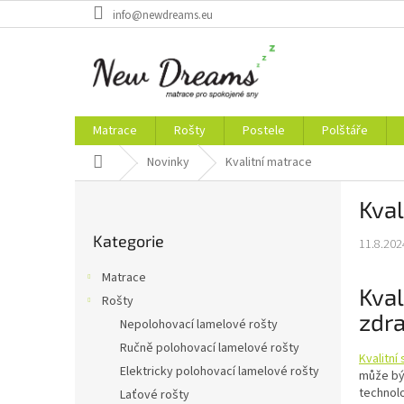
Přejít
info@newdreams.eu
na
obsah
Matrace
Rošty
Postele
Polštáře
Domů
Novinky
Kvalitní matrace
P
Kval
o
Přeskočit
s
Kategorie
kategorie
11.8.202
t
r
Matrace
a
Kval
Rošty
n
zdra
Nepolohovací lamelové rošty
n
í
Ručně polohovací lamelové rošty
Kvalitní
p
Elektricky polohovací lamelové rošty
může být
a
technolo
Laťové rošty