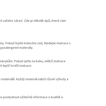
ní vašeho zdraví. Zde je několik tipů, které vám
y. Pokud trpíte bolestmi zad, hledejte matrace s
hypoalergenní materiály.
návykům. Pokud spíte na boku, měkčí matrace
 lepší tvrdší matrace.
 materiálů. Každý materiál nabízí různé výhody a
e poskytnout užitečné informace o kvalitě a