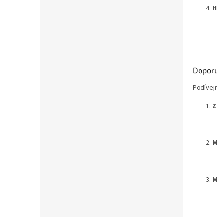
H
Doporu
Podívej
Z
M
M