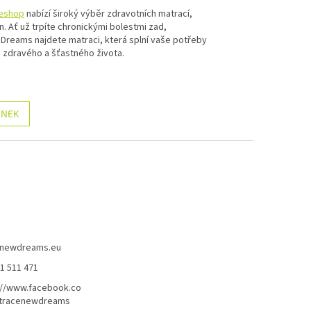
eshop
nabízí široký výběr zdravotních matrací,
. Ať už trpíte chronickými bolestmi zad,
Dreams najdete matraci, která splní vaše potřeby
m zdravého a šťastného života.
ÁNEK
newdreams.eu
31 511 471
://www.facebook.co
tracenewdreams