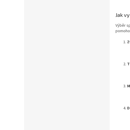
Jak v
Výběr s
pomohou
Z
T
M
D