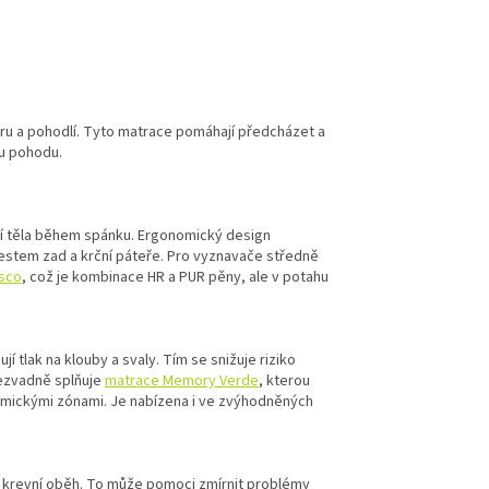
ru a pohodlí. Tyto matrace pomáhají předcházet a
ou pohodu.
ní těla během spánku. Ergonomický design
lestem zad a krční páteře. Pro vyznavače středně
isco
, což je kombinace HR a PUR pěny, ale v potahu
í tlak na klouby a svaly. Tím se snižuje riziko
bezvadně splňuje
matrace Memory Verde
, kterou
mickými zónami. Je nabízena i ve zvýhodněných
 krevní oběh. To může pomoci zmírnit problémy