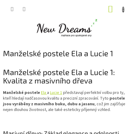
Přejít
NÁKUP
na
obsah
KOŠÍK
Manželské postele Ela a Lucie 1
Manželské postele Ela a Lucie 1:
Kvalita z masivního dřeva
Manželské postele
Ela
a
Lucie 1
představují perfektní volbu pro ty,
kteří hledají nadčasovou kvalitu a precizní zpracování. Tyto
postele
jsou vyráběny z masivního buku, dubu a jasanu
, což jim zajišťuje
nejen dlouhou životnost, ale také esteticky příjemný vzhled.
Masivní dřevo: Základ elegance a odolnosti