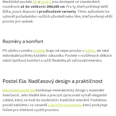
Manželské postele
Ela
a
Lucie 1
jsou dostupné ve standardních
rozměrech
až do velikosti 200x200 cm
. Pro ty, kteří potřebují delší
lůžka, jsou k dispozici
i prodloužené varianty
. Tímto způsobem lze
vyhovět požadavkům i vyšších uživatelů nebo těm, kteří preferují větší
prostor pro spánek.
Rozměry a komfort
Při výběru rozměru
postele
hraje roli nejen prostor v
ložnici
, ale také
individuální potřeby každého zákazníka. Postele v rozšířených délkách
nabízí špičkový komfort a vyšší flexibilitu při zařizování interiéru.
Postel Ela: Nadčasový design a praktičnost
Manželská postel Ela
kombinuje minimalistický design s maximální
funkčností. Jeho hladké linie a precizní zpracování vytváří elegantní
vzhled, který se hodí do moderních i tradičních interiérů. Podobnou
postel nabízíme i ve variantě
s úložným prostorem
, který poskytuje
řešení pro efektivní využití prostoru.