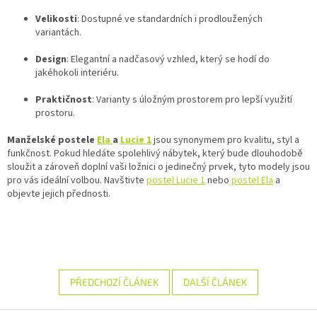
Velikosti
: Dostupné ve standardních i prodloužených
variantách.
Design
: Elegantní a nadčasový vzhled, který se hodí do
jakéhokoli interiéru.
Praktičnost
: Varianty s úložným prostorem pro lepší využití
prostoru.
Manželské postele
Ela
a
Lucie 1
jsou synonymem pro kvalitu, styl a
funkčnost. Pokud hledáte spolehlivý nábytek, který bude dlouhodobě
sloužit a zároveň doplní vaši ložnici o jedinečný prvek, tyto modely jsou
pro vás ideální volbou. Navštivte
postel Lucie 1
nebo
postel Ela
a
objevte jejich přednosti.
PŘEDCHOZÍ ČLÁNEK
DALŠÍ ČLÁNEK
Z