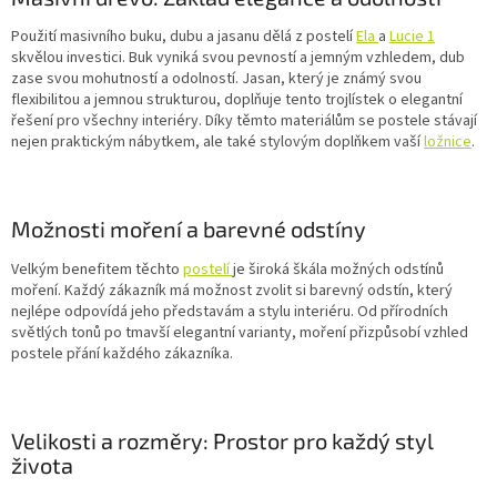
Použití masivního buku, dubu a jasanu dělá z postelí
Ela
a
Lucie 1
skvělou investici. Buk vyniká svou pevností a jemným vzhledem, dub
zase svou mohutností a odolností. Jasan, který je známý svou
flexibilitou a jemnou strukturou, doplňuje tento trojlístek o elegantní
řešení pro všechny interiéry. Díky těmto materiálům se postele stávají
nejen praktickým nábytkem, ale také stylovým doplňkem vaší
ložnice
.
Možnosti moření a barevné odstíny
Velkým benefitem těchto
postelí
je široká škála možných odstínů
moření. Každý zákazník má možnost zvolit si barevný odstín, který
nejlépe odpovídá jeho představám a stylu interiéru. Od přírodních
světlých tonů po tmavší elegantní varianty, moření přizpůsobí vzhled
postele přání každého zákazníka.
Velikosti a rozměry: Prostor pro každý styl
života