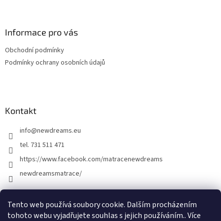
á
p
a
Informace pro vás
t
Obchodní podmínky
í
Podmínky ochrany osobních údajů
Kontakt
info
@
newdreams.eu
tel. 731 511 471
https://www.facebook.com/matracenewdreams
newdreamsmatrace/
Tento web používá soubory cookie. Dalším procházením
tohoto webu vyjadřujete souhlas s jejich používáním.. Více