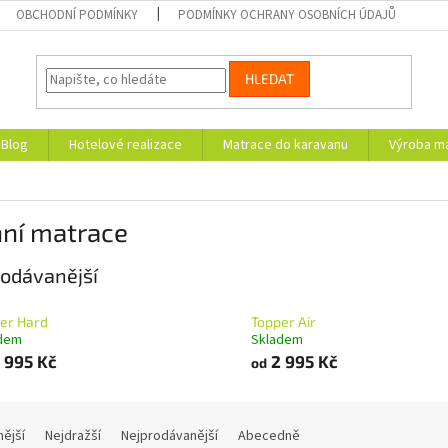
OBCHODNÍ PODMÍNKY
PODMÍNKY OCHRANY OSOBNÍCH ÚDAJŮ
HLEDAT
Blog
Hotelové realizace
Matrace do karavanu
Výroba ma
hní matrace
odávanější
er Hard
Topper Air
dem
Skladem
 995 Kč
2 995 Kč
od
nější
Nejdražší
Nejprodávanější
Abecedně