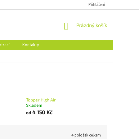
Přihlášení
NÁKUPNÍ
Prázdný košík
KOŠÍK
trací
Kontakty
Topper High Air
Skladem
4 150 Kč
od
4
položek celkem