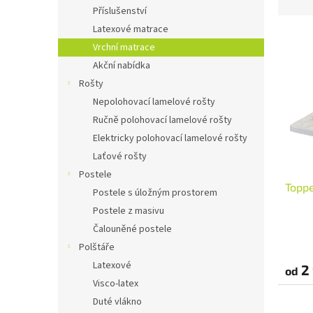
n
z
Příslušenství
e
e
Latexové matrace
l
V
n
Vrchní matrace
ý
í
p
Akční nabídka
p
i
r
Rošty
s
o
Nepolohovací lamelové rošty
p
d
Ručně polohovací lamelové rošty
r
u
Elektricky polohovací lamelové rošty
o
k
Laťové rošty
d
t
u
ů
Postele
Toppe
k
Postele s úložným prostorem
t
Postele z masivu
ů
Čalouněné postele
Polštáře
Latexové
2 
od
Visco-latex
Duté vlákno