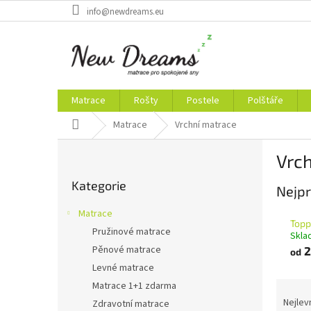
Přejít
info@newdreams.eu
na
obsah
Matrace
Rošty
Postele
Polštáře
Domů
Matrace
Vrchní matrace
P
Vrc
o
Přeskočit
s
Kategorie
kategorie
Nejpr
t
r
Matrace
a
Topp
Pružinové matrace
Skla
n
Pěnové matrace
2
n
od
í
Levné matrace
p
Ř
Matrace 1+1 zdarma
a
a
Nejlev
Zdravotní matrace