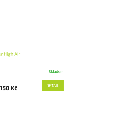
r High Air
Skladem
DETAIL
150 Kč
O
v
l
á
d
a