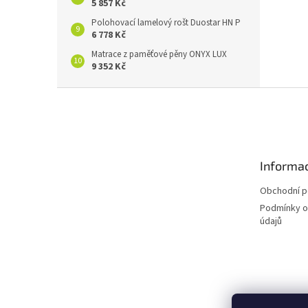
5 857 Kč
Polohovací lamelový rošt Duostar HN P
6 778 Kč
Matrace z paměťové pěny ONYX LUX
9 352 Kč
Z
á
p
a
t
Informac
í
Obchodní 
Podmínky o
údajů