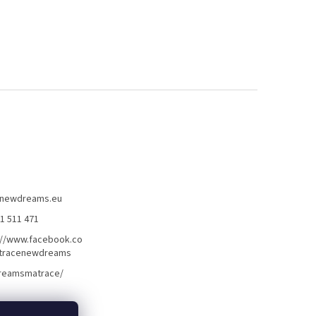
newdreams.eu
31 511 471
://www.facebook.co
tracenewdreams
reamsmatrace/