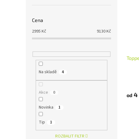
Cena
2995
Kč
9130
Kč
Toppe
Na skladě
4
Akce
0
4 
od
Novinka
1
Tip
1
ROZBALIT FILTR