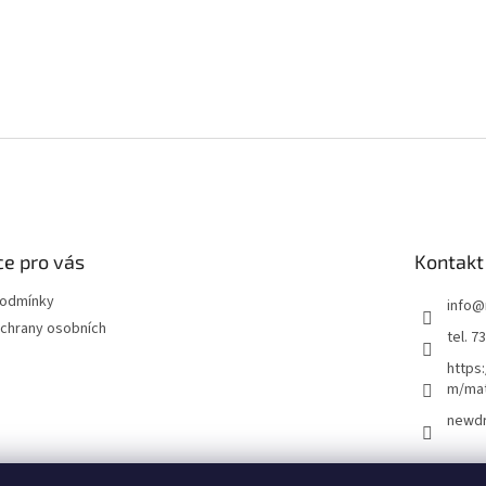
e pro vás
Kontakt
podmínky
info
@
chrany osobních
tel. 7
https
m/ma
newd