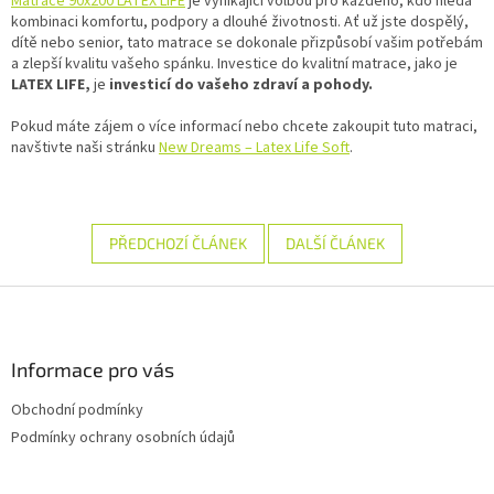
Matrace 90x200 LATEX LIFE
je vynikající volbou pro každého, kdo hledá
kombinaci komfortu, podpory a dlouhé životnosti. Ať už jste dospělý,
dítě nebo senior, tato matrace se dokonale přizpůsobí vašim potřebám
a zlepší kvalitu vašeho spánku. Investice do kvalitní matrace, jako je
LATEX LIFE,
je
investicí do vašeho zdraví a pohody.
Pokud máte zájem o více informací nebo chcete zakoupit tuto matraci,
navštivte naši stránku
New Dreams – Latex Life Soft
.
PŘEDCHOZÍ ČLÁNEK
DALŠÍ ČLÁNEK
Z
á
p
a
Informace pro vás
t
Obchodní podmínky
í
Podmínky ochrany osobních údajů