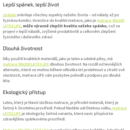
Lepší spánek, lepší život
Spánek
ovlivňuje všechny aspekty našeho života – od nálady až po
fyzickou kondici. Investice do kvalitní matrace, jako je
matrace 90x200
LATEX LIFE
,
může výrazně zlepšit kvalitu vašeho spánku
, což se
projeví v lepší náladě, zvýšené produktivitě a celkovém zlepšení
fyzického i duševního zdraví.
Dlouhá životnost
Díky použití kvalitních materiálů, jako je latex a odolné pěny, má
matrace 90x200 LATEX LIFE
dlouhou životnost. Na rozdíl od levnějších
alternativ, které se mohou během několika let prolehnout a ztratit své
vlastnosti, matrace LIFE vám poskytne pohodlí a podporu po dlouhá
léta.
Ekologický přístup
Latex, který je hlavní složkou matrace, je přírodní materiál, který je
šetrný k životnímu prostředí. Pokud hledáte udržitelnou volbu,
matrace
LATEX LIFE
je ekologicky šetrná varianta, která navíc přispívá ke
zdravějšímu spánkovému prostředí.