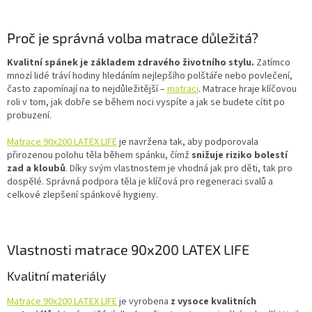
Proč je správná volba matrace důležitá?
Kvalitní spánek je základem zdravého životního stylu.
Zatímco
mnozí lidé tráví hodiny hledáním nejlepšího polštáře nebo povlečení,
často zapomínají na to nejdůležitější –
matraci
. Matrace hraje klíčovou
roli v tom, jak dobře se během noci vyspíte a jak se budete cítit po
probuzení.
Matrace 90x200 LATEX LIFE
je navržena tak, aby podporovala
přirozenou polohu těla během spánku, čímž
snižuje riziko bolestí
zad a kloubů
. Díky svým vlastnostem je vhodná jak pro děti, tak pro
dospělé. Správná podpora těla je klíčová pro regeneraci svalů a
celkové zlepšení spánkové hygieny.
Vlastnosti matrace 90x200 LATEX LIFE
Kvalitní materiály
Matrace 90x200 LATEX LIFE
je vyrobena
z vysoce kvalitních