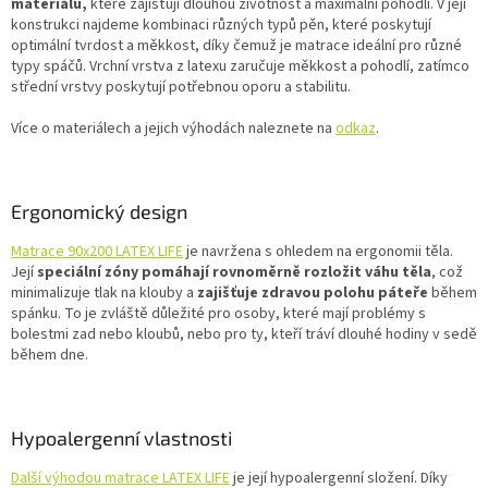
materiálů,
které zajišťují dlouhou životnost a maximální pohodlí. V její
konstrukci najdeme kombinaci různých typů pěn, které poskytují
optimální tvrdost a měkkost, díky čemuž je matrace ideální pro různé
typy spáčů. Vrchní vrstva z latexu zaručuje měkkost a pohodlí, zatímco
střední vrstvy poskytují potřebnou oporu a stabilitu.
Více o materiálech a jejich výhodách naleznete na
odkaz
.
Ergonomický design
Matrace 90x200 LATEX LIFE
je navržena s ohledem na ergonomii těla.
Její
speciální zóny pomáhají rovnoměrně rozložit váhu těla
, což
minimalizuje tlak na klouby a
zajišťuje zdravou polohu páteře
během
spánku. To je zvláště důležité pro osoby, které mají problémy s
bolestmi zad nebo kloubů, nebo pro ty, kteří tráví dlouhé hodiny v sedě
během dne.
Hypoalergenní vlastnosti
Další výhodou matrace LATEX LIFE
je její hypoalergenní složení. Díky