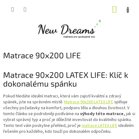
Přejít
NÁKUP
na
obsah
KOŠÍK
Matrace 90x200 LIFE
Matrace 90x200 LATEX LIFE: Klíč k
dokonalému spánku
Pokud hledáte ideální matraci, která vám zajistí kvalitní a zdravý
spánek, jste na správném místě.
Matrace 90x200 LATEX LIFE
splňuje
všechny požadavky na komfort, podporu těla a dlouhou životnost. V
tomto článku se podrobněji podíváme na
výhody této matrace,
jak si
vybrat správný typ a proč je důležité investovat do kvalitního spánku.
Tento text vám poskytne přehled, proč je
matrace LATEX LIFE
ideálním
řešením pro každého, kdo touží po dokonalém odpočinku.