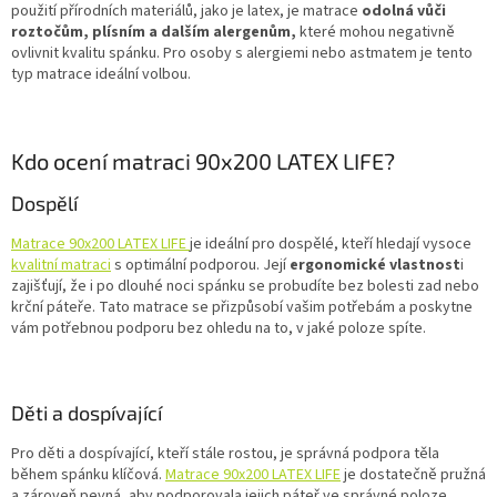
použití přírodních materiálů, jako je latex, je matrace
odolná vůči
roztočům, plísním a dalším alergenům,
které mohou negativně
ovlivnit kvalitu spánku. Pro osoby s alergiemi nebo astmatem je tento
typ matrace ideální volbou.
Kdo ocení matraci 90x200 LATEX LIFE?
Dospělí
Matrace 90x200 LATEX LIFE
je ideální pro dospělé, kteří hledají vysoce
kvalitní matraci
s optimální podporou. Její
ergonomické vlastnost
i
zajišťují, že i po dlouhé noci spánku se probudíte bez bolesti zad nebo
krční páteře. Tato matrace se přizpůsobí vašim potřebám a poskytne
vám potřebnou podporu bez ohledu na to, v jaké poloze spíte.
Děti a dospívající
Pro děti a dospívající, kteří stále rostou, je správná podpora těla
během spánku klíčová.
Matrace 90x200 LATEX LIFE
je dostatečně pružná
a zároveň pevná, aby podporovala jejich páteř ve správné poloze.