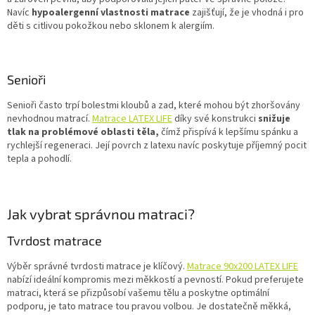
Navíc
hypoalergenní vlastnosti matrace
zajišťují, že je vhodná i pro
děti s citlivou pokožkou nebo sklonem k alergiím.
Senioři
Senioři často trpí bolestmi kloubů a zad, které mohou být zhoršovány
nevhodnou matrací.
Matrace LATEX LIFE
díky své konstrukci
snižuje
tlak na problémové oblasti těla,
čímž přispívá k lepšímu spánku a
rychlejší regeneraci. Její povrch z latexu navíc poskytuje příjemný pocit
tepla a pohodlí.
Jak vybrat správnou matraci?
Tvrdost matrace
Výběr správné tvrdosti matrace je klíčový.
Matrace 90x200 LATEX LIFE
nabízí ideální kompromis mezi měkkostí a pevností. Pokud preferujete
matraci, která se přizpůsobí vašemu tělu a poskytne optimální
podporu, je tato matrace tou pravou volbou. Je dostatečně měkká,