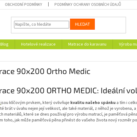
OBCHODNÍ PODMÍNKY
PODMÍNKY OCHRANY OSOBNÍCH ÚDAJŮ
HLEDAT
Blog
Hotelové realizace
Matrace do karavanu
Výroba ma
race 90x200 Ortho Medic
ace 90x200 ORTHO MEDIC: Ideální volb
e
jsou klíčovým prvkem, který ovlivňuje
kvalitu našeho spánku
a tím i cel
ité brát v úvahu nejen její velikost, ale také materiál, z něhož je vyrobena,
ch materiálů, které se dnes používají pro výrobu matrací, je paměťová pěn
em toho, jak může paměťová pěna přinést do vašeho života nový rozměr po