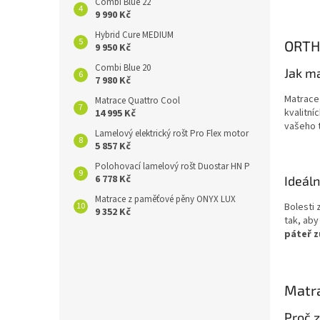
Combi Blue 22
9 990 Kč
Hybrid Cure MEDIUM
ORTHO
9 950 Kč
Combi Blue 20
Jak m
7 980 Kč
Matrac
Matrace Quattro Cool
kvalitn
14 995 Kč
vašeho 
Lamelový elektrický rošt Pro Flex motor
5 857 Kč
Polohovací lamelový rošt Duostar HN P
6 778 Kč
Ideáln
Matrace z paměťové pěny ONYX LUX
Bolesti
9 352 Kč
tak, aby
páteř z
Matra
Proč 