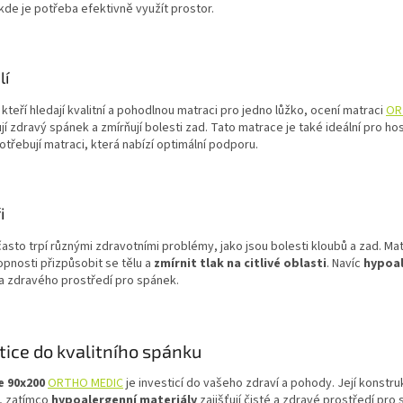
kde je potřeba efektivně využít prostor.
lí
 kteří hledají kvalitní a pohodlnou matraci pro jedno lůžko, ocení matraci
OR
í zdravý spánek a zmírňují bolesti zad. Tato matrace je také ideální pro hos
otřebují matraci, která nabízí optimální podporu.
i
často trpí různými zdravotními problémy, jako jsou bolesti kloubů a zad. M
pnosti přizpůsobit se tělu a
zmírnit tlak na citlivé oblasti
. Navíc
hypoal
a zdravého prostředí pro spánek.
tice do kvalitního spánku
 90x200
ORTHO MEDIC
je investicí do vašeho zdraví a pohody. Její konst
, zatímco
hypoalergenní materiály
zajišťují čisté a zdravé prostředí pro