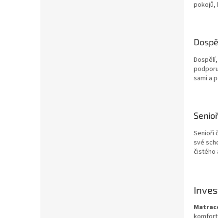
pokojů, 
Dospě
Dospělí,
podporuj
sami a p
Senioř
Senioři 
své scho
čistého 
Inves
Matrace
komfort