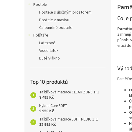
n
Postele
Pamě
e
Postele s úložným prostorem
l
Co je
Postele z masivu
Čalouněné postele
Paměťo
zahrnují
Polštáře
působí v
Latexové
vrací do
Visco-latex
Duté vlákno
Výhod
Paměťová
Top 10 produktů
E
Taštičková matrace CLEAR ZONE 1+1
k
7 495 Kč
Ú
Hybrid Cure SOFT
p
9 950 Kč
O
s
Taštičková matrace SOFT MEDIC 1+1
H
12 995 Kč
a