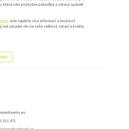
u, která vám poskytne pohodlný a zdravý spánek
eams,
kde najdete více informací a možnost
má zásadní vliv na vaše celkové zdraví a kvalitu
ÁNEK
newdreams.eu
31 511 471