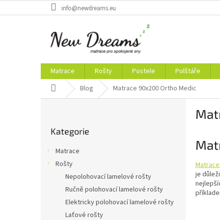
Přejít
info@newdreams.eu
na
obsah
Matrace
Rošty
Postele
Polštáře
Domů
Blog
Matrace 90x200 Ortho Medic
P
Mat
o
Přeskočit
s
Kategorie
kategorie
t
Matr
r
Matrace
a
Rošty
Matrac
n
je důlež
Nepolohovací lamelové rošty
n
nejlepší
í
Ručně polohovací lamelové rošty
příklad
p
Elektricky polohovací lamelové rošty
a
Laťové rošty