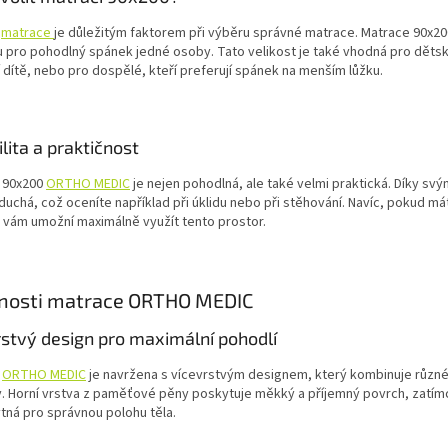
t
matrace
je důležitým faktorem při výběru správné matrace. Matrace 90x200 
 pro pohodlný spánek jedné osoby. Tato velikost je také vhodná pro děts
 dítě, nebo pro dospělé, kteří preferují spánek na menším lůžku.
ilita a praktičnost
 90x200
ORTHO MEDIC
je nejen pohodlná, ale také velmi praktická. Díky s
duchá, což oceníte například při úklidu nebo při stěhování. Navíc, pokud m
 vám umožní maximálně využít tento prostor.
tnosti matrace ORTHO MEDIC
rstvý design pro maximální pohodlí
e
ORTHO MEDIC
je navržena s vícevrstvým designem, který kombinuje různé
. Horní vrstva z paměťové pěny poskytuje měkký a příjemný povrch, zatí
tná pro správnou polohu těla.