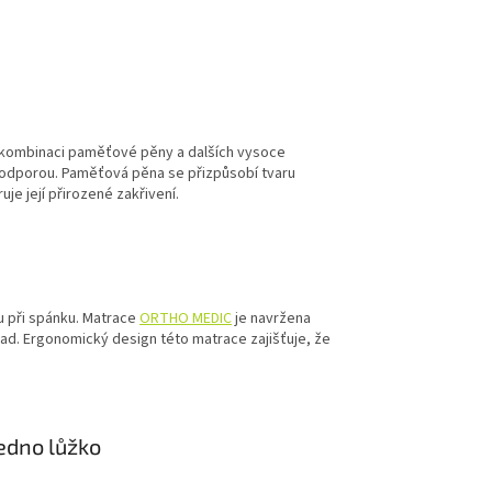
 kombinaci paměťové pěny a dalších vysoce
podporou. Paměťová pěna se přizpůsobí tvaru
je její přirozené zakřivení.
 při spánku. Matrace
ORTHO MEDIC
je navržena
zad. Ergonomický design této matrace zajišťuje, že
edno lůžko