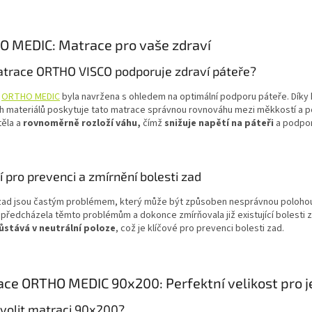
 MEDIC: Matrace pro vaše zdraví
atrace ORTHO VISCO podporuje zdraví páteře?
e
ORTHO MEDIC
byla navržena s ohledem na optimální podporu páteře. Díky
ích materiálů poskytuje tato matrace správnou rovnováhu mezi měkkostí a 
těla a
rovnoměrně rozloží váhu,
čímž
snižuje napětí na páteři
a podporu
í pro prevenci a zmírnění bolesti zad
 zad jsou častým problémem, který může být způsoben nesprávnou polohou
 předcházela těmto problémům a dokonce zmírňovala již existující bolesti 
ůstává v neutrální poloze
, což je klíčové pro prevenci bolesti zad.
ce ORTHO MEDIC 90x200: Perfektní velikost pro j
zvolit matraci 90x200?