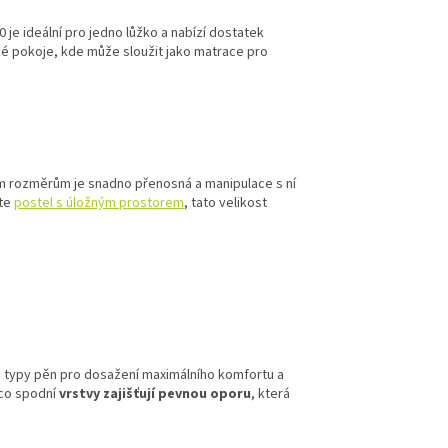
je ideální pro jedno lůžko a nabízí dostatek
ké pokoje, kde může sloužit jako matrace pro
vým rozměrům je snadno přenosná a manipulace s ní
áte
postel s úložným prostorem
, tato velikost
 typy pěn pro dosažení maximálního komfortu a
mco spodní
vrstvy zajišťují pevnou oporu
, která