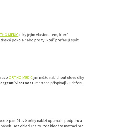
THO MEDIC
díky jejím vlastnostem, které
tinské pokoje nebo pro ty, kteří preferují spát
atrace
ORTHO MEDIC
jim může nabídnout úlevu díky
ergenní vlastnosti
matrace přispívají k udržení
rukce z paměťové pěny nabízí optimální podporu a
 spánek. Bez ohledu na to, zda hledáte matraci pro