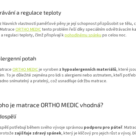
rávání a regulace teploty
 hlavních vlastností paměťové pěny je její schopnost přizpůsobit se tělu,
 Matrace
ORTHO MEDIC
tento problém řeší díky speciálním odvětrávacím kan
a regulaci teploty, čímž přispívají k
pohodlnému spánku
po celou noc.
lergenní potah
atrace
ORTHO MEDIC
je vyroben
z hypoalergenních materiálů
, které jso
m. To je důležité zejména pro lidi s alergiemi nebo astmatem, kteří potřebu
adno snímatelný a pratelný, což usnadňuje údržbu matrace.
oho je matrace ORTHO MEDIC vhodná?
 dospělí
dospělí potřebují během svého vývoje správnou
podporu pro páteř
. Matr
 protože
zajišťuje zdravý spánek
, který je klíčový pro jejich růst a vývoj.