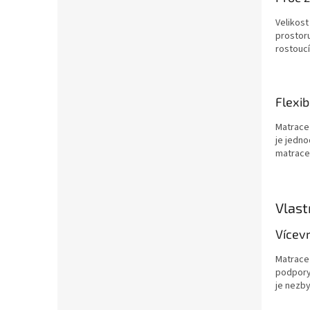
Velikos
prostoru
rostoucí
Flexib
Matrace
je jedno
matrace
Vlas
Vícev
Matrac
podpory
je nezby