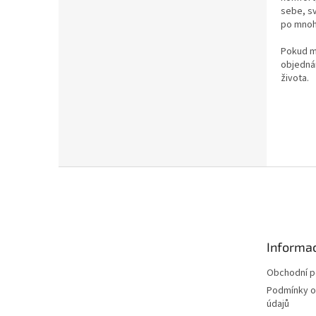
sebe, sv
po mnoh
Pokud m
objedná
života.
Z
á
p
a
t
Informac
í
Obchodní 
Podmínky o
údajů