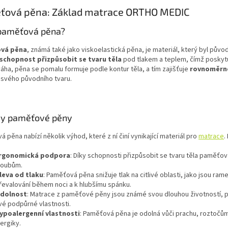
ťová pěna: Základ matrace ORTHO MEDIC
 paměťová pěna?
vá pěna
, známá také jako viskoelastická pěna, je materiál, který byl půvo
schopnost přizpůsobit se tvaru těla
pod tlakem a teplem, čímž poskyt
áha, pěna se pomalu formuje podle kontur těla, a tím zajišťuje
rovnoměrné
 svého původního tvaru.
y paměťové pěny
 pěna nabízí několik výhod, které z ní činí vynikající materiál pro
matrace
.
rgonomická podpora
: Díky schopnosti přizpůsobit se tvaru těla paměťov
loubům.
leva od tlaku
: Paměťová pěna snižuje tlak na citlivé oblasti, jako jsou ra
řevalování během noci a k hlubšímu spánku.
dolnost
: Matrace z paměťové pěny jsou známé svou dlouhou životností, 
vé podpůrné vlastnosti.
ypoalergenní vlastnosti
: Paměťová pěna je odolná vůči prachu, roztočům a
lergiky.