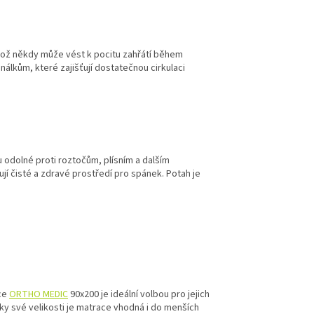
 což někdy může vést k pocitu zahřátí během
álkům, které zajišťují dostatečnou cirkulaci
u odolné proti roztočům, plísním a dalším
jí čisté a zdravé prostředí pro spánek. Potah je
ace
ORTHO MEDIC
90x200 je ideální volbou pro jejich
 Díky své velikosti je matrace vhodná i do menších