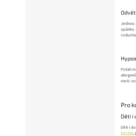
Odvět
Jednou z
spánku.
vzduchu 
Hypoa
Potah m
alergenů
navíc sn
Pro k
Děti i
Děti i 
postel
,