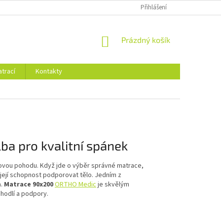
Přihlášení
NÁKUPNÍ
Prázdný košík
KOŠÍK
trací
Kontakty
a pro kvalitní spánek
kovou pohodu. Když jde o výběr správné matrace,
 a její schopnost podporovat tělo. Jedním z
a.
Matrace 90x200
ORTHO Medic
je skvělým
hodlí a podpory.