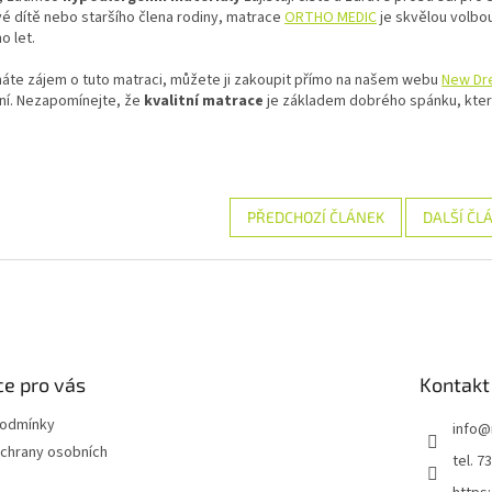
é dítě nebo staršího člena rodiny, matrace
ORTHO MEDIC
je skvělou volbo
o let.
áte zájem o tuto matraci, můžete ji zakoupit přímo na našem webu
New Dr
ní. Nezapomínejte, že
kvalitní matrace
je základem dobrého spánku, který 
PŘEDCHOZÍ ČLÁNEK
DALŠÍ ČL
e pro vás
Kontakt
podmínky
info
@
chrany osobních
tel. 7