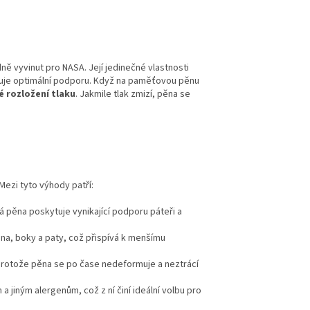
dně vyvinut pro NASA. Její jedinečné vlastnosti
uje optimální podporu. Když na paměťovou pěnu
 rozložení tlaku
. Jakmile tlak zmizí, pěna se
 Mezi tyto výhody patří:
á pěna poskytuje vynikající podporu páteři a
mena, boky a paty, což přispívá k menšímu
protože pěna se po čase nedeformuje a neztrácí
 jiným alergenům, což z ní činí ideální volbu pro