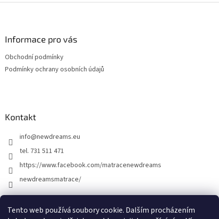
Z
á
p
a
Informace pro vás
t
Obchodní podmínky
í
Podmínky ochrany osobních údajů
Kontakt
info
@
newdreams.eu
tel. 731 511 471
https://www.facebook.com/matracenewdreams
newdreamsmatrace/
Tento web používá soubory cookie. Dalším procházením