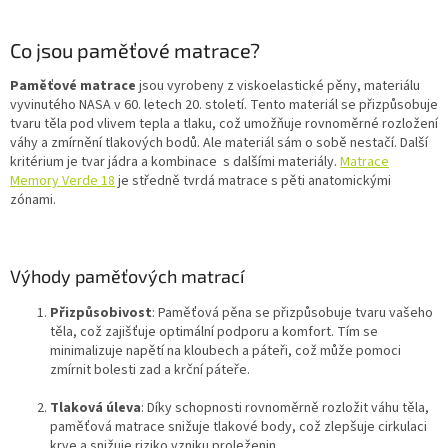
Co jsou paměťové matrace?
Paměťové matrace
jsou vyrobeny z viskoelastické pěny, materiálu
vyvinutého NASA v 60. letech 20. století. Tento materiál se přizpůsobuje
tvaru těla pod vlivem tepla a tlaku, což umožňuje rovnoměrné rozložení
váhy a zmírnění tlakových bodů. Ale materiál sám o sobě nestačí. Další
kritérium je tvar jádra a kombinace s dalšími materiály.
Matrace
Memory Verde 18
je středně tvrdá matrace s pěti anatomickými
zónami.
Výhody paměťových matrací
Přizpůsobivost
: Paměťová pěna se přizpůsobuje tvaru vašeho
těla, což zajišťuje optimální podporu a komfort. Tím se
minimalizuje napětí na kloubech a páteři, což může pomoci
zmírnit bolesti zad a krční páteře.
Tlaková úleva
: Díky schopnosti rovnoměrně rozložit váhu těla,
paměťová matrace snižuje tlakové body, což zlepšuje cirkulaci
krve a snižuje riziko vzniku proleženin.