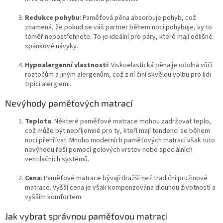
Redukce pohybu
: Paměťová pěna absorbuje pohyb, což
znamená, že pokud se váš partner během noci pohybuje, vy to
téměř nepostřehnete. To je ideální pro páry, které mají odlišné
spánkové návyky.
Hypoalergenní vlastnosti
: Viskoelastická pěna je odolná vůči
roztočům a jiným alergenům, což z ní činí skvělou volbu pro lidi
trpící alergiemi.
Nevýhody paměťových matrací
Teplota
: Některé paměťové matrace mohou zadržovat teplo,
což může být nepříjemné pro ty, kteří mají tendenci se během
noci přehřívat. Mnoho moderních paměťových matrací však tuto
nevýhodu řeší pomocí gelových vrstev nebo speciálních
ventilačních systémů.
Cena
: Paměťové matrace bývají dražší než tradiční pružinové
matrace. Vyšší cena je však kompenzována dlouhou životností a
vyšším komfortem.
Jak vybrat správnou paměťovou matraci