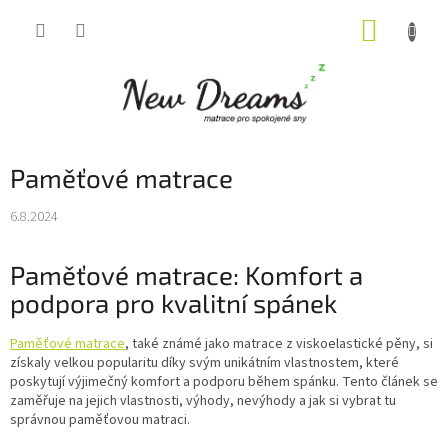
Přejít
NÁKUP
na
obsah
KOŠÍK
Paměťové matrace
6.8.2024
Paměťové matrace: Komfort a
podpora pro kvalitní spánek
Paměťové matrace
, také známé jako matrace z viskoelastické pěny, si
získaly velkou popularitu díky svým unikátním vlastnostem, které
poskytují výjimečný komfort a podporu během spánku. Tento článek se
zaměřuje na jejich vlastnosti, výhody, nevýhody a jak si vybrat tu
správnou paměťovou matraci.