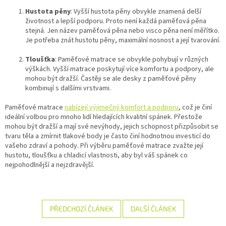
Hustota pěny
: Vyšší hustota pěny obvykle znamená delší
životnost a lepší podporu. Proto není každá paměťová pěna
stejná. Jen název paměťová pěna nebo visco pěna není měřítko.
Je potřeba znát hustotu pěny, maximální nosnost a její tvarování.
Tloušťka
: Paměťové matrace se obvykle pohybují v různých
výškách. Vyšší matrace poskytují více komfortu a podpory, ale
mohou být dražší. Častěji se ale desky z paměťové pěny
kombinují s dalšími vrstvami.
Paměťové matrace
nabízejí výjimečný komfort a podporu
, což je činí
ideální volbou pro mnoho lidí hledajících kvalitní spánek. Přestože
mohou být dražší a mají své nevýhody, jejich schopnost přizpůsobit se
tvaru těla a zmírnit tlakové body je často činí hodnotnou investicí do
vašeho zdraví a pohody. Při výběru paměťové matrace zvažte její
hustotu, tloušťku a chladicí vlastnosti, aby byl váš spánek co
nejpohodlnější a nejzdravější.
PŘEDCHOZÍ ČLÁNEK
DALŠÍ ČLÁNEK