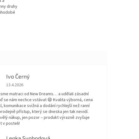
t a
chny druhy
ouhodobé
Ivo Černý
Hodnocení obchodu je 5 z 5 hvězdiček.
13.4.2026
 jsme matraci od New Dreams… a udělali zásadní
eď se nám nechce vstávat 😄 Kvalita výborná, cena
, komunikace svižná a dodání rychlejší než ranní
prodejně přístup, který se dneska jen tak nevidí.
kvělý nákup, jen pozor – produkt výrazně zvyšuje
t v posteli!
Lenka Svobodová