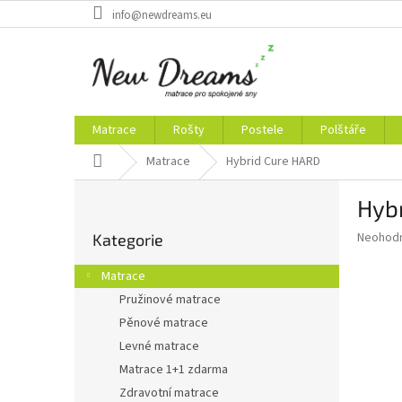
Přejít
info@newdreams.eu
na
obsah
Matrace
Rošty
Postele
Polštáře
Domů
Matrace
Hybrid Cure HARD
P
Hyb
o
Přeskočit
s
Průměr
Neohod
Kategorie
kategorie
t
hodnoce
r
produkt
Matrace
a
je
Pružinové matrace
0,0
n
z
Pěnové matrace
n
5
í
Levné matrace
hvězdič
p
Matrace 1+1 zdarma
a
Zdravotní matrace