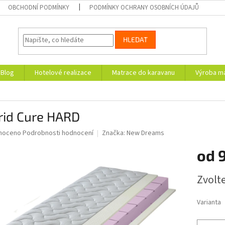
OBCHODNÍ PODMÍNKY
PODMÍNKY OCHRANY OSOBNÍCH ÚDAJŮ
HLEDAT
Blog
Hotelové realizace
Matrace do karavanu
Výroba ma
rid Cure HARD
né
noceno
Podrobnosti hodnocení
Značka:
New Dreams
ní
od
u
Měrná
Zvolt
cena:
ek.
Varianta