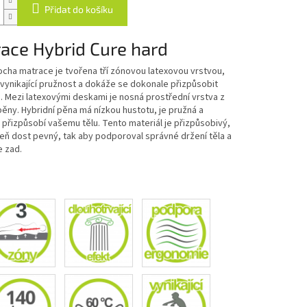
Přidat do košíku
ace Hybrid Cure hard
ocha matrace je tvořena tří zónovou latexovou vrstvou,
vynikající pružnost a dokáže se dokonale přizpůsobit
a. Mezi latexovými deskami je nosná prostřední vrstva z
pěny. Hybridní pěna má nízkou hustotu, je pružná a
přizpůsobí vašemu tělu. Tento materiál je přizpůsobivý,
eň dost pevný, tak aby podporoval správné držení těla a
e zad.