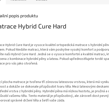
ailní popis produktu
trace Hybrid Cure Hard
ace Hybrid Cure Hard je vysoce kvalitní ortopedická matrace s hybridní pěn
xem. Pokud hledáte matraci, která vám poskytne vysoký komfort a podporu
te naši Hybrid Cure Hard. Jedná se o vysoce komfortní a kvalitní matraci, k
bena z kombinace hybridní pěny a latexu. Pokud upřednostňujete tvrdé span
ace pro vás jako stvořená.
í plocha matrace je tvořena tří zónovou latexovou vrstvou, která má vynika
nost a dokáže se dokonale přizpůsobit tvaru těla. Mezi latexovými deskami
třední vrstva z hybridní pěny. Hybridní pěna má nízkou hustotu, je pružná a
působí vašemu tělu. Tento materiál je přizpůsobivý, ale zároveň dost pevný
oroval správné držení těla a šetří vaše záda.