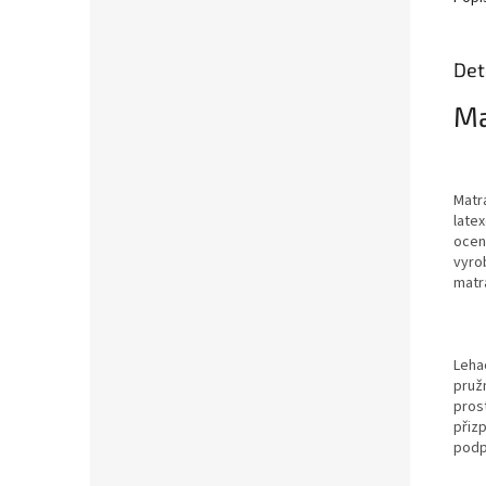
Det
Ma
Matr
late
ocení
vyro
matr
Lehac
pruž
pros
přiz
podp