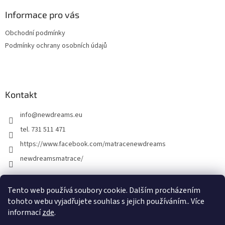
p
a
Informace pro vás
t
Obchodní podmínky
í
Podmínky ochrany osobních údajů
Kontakt
info
@
newdreams.eu
tel. 731 511 471
https://www.facebook.com/matracenewdreams
newdreamsmatrace/
Tento web používá soubory cookie. Dalším procházením
tohoto webu vyjadřujete souhlas s jejich používáním.. Více
informací
zde
.