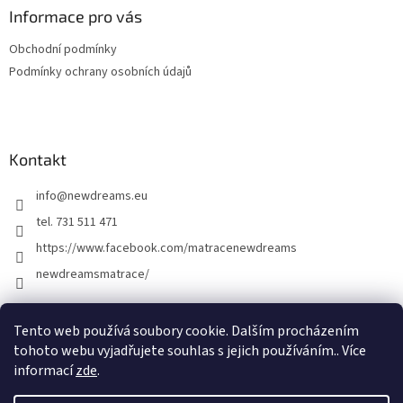
a
Informace pro vás
t
Obchodní podmínky
í
Podmínky ochrany osobních údajů
Kontakt
info
@
newdreams.eu
tel. 731 511 471
https://www.facebook.com/matracenewdreams
newdreamsmatrace/
Tento web používá soubory cookie. Dalším procházením
tohoto webu vyjadřujete souhlas s jejich používáním.. Více
informací
zde
.