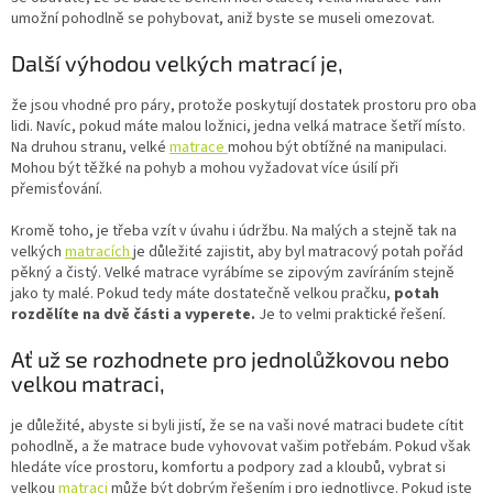
umožní pohodlně se pohybovat, aniž byste se museli omezovat.
Další výhodou velkých matrací je,
že jsou vhodné pro páry, protože poskytují dostatek prostoru pro oba
lidi. Navíc, pokud máte malou ložnici, jedna velká matrace šetří místo.
Na druhou stranu, velké
matrace
mohou být obtížné na manipulaci.
Mohou být těžké na pohyb a mohou vyžadovat více úsilí při
přemisťování.
Kromě toho, je třeba vzít v úvahu i údržbu. Na malých a stejně tak na
velkých
matracích
je důležité zajistit, aby byl matracový potah pořád
pěkný a čistý. Velké matrace vyrábíme se zipovým zavíráním stejně
jako ty malé. Pokud tedy máte dostatečně velkou pračku,
potah
rozdělíte na dvě části a vyperete.
Je to velmi praktické řešení.
Ať už se rozhodnete pro jednolůžkovou nebo
velkou matraci,
je důležité, abyste si byli jistí, že se na vaši nové matraci budete cítit
pohodlně, a že matrace bude vyhovovat vašim potřebám. Pokud však
hledáte více prostoru, komfortu a podpory zad a kloubů, vybrat si
velkou
matraci
může být dobrým řešením i pro jednotlivce. Pokud jste