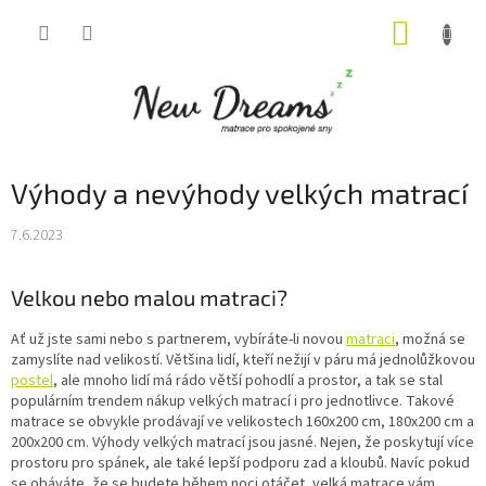
Přejít
NÁKUP
na
obsah
KOŠÍK
Výhody a nevýhody velkých matrací
7.6.2023
Velkou nebo malou matraci?
Ať už jste sami nebo s partnerem, vybíráte-li novou
matraci
, možná se
zamyslíte nad velikostí. Většina lidí, kteří nežijí v páru má jednolůžkovou
postel
, ale mnoho lidí má rádo větší pohodlí a prostor, a tak se stal
populárním trendem nákup velkých matrací i pro jednotlivce. Takové
matrace se obvykle prodávají ve velikostech 160x200 cm, 180x200 cm a
200x200 cm. Výhody velkých matrací jsou jasné. Nejen, že poskytují více
prostoru pro spánek, ale také lepší podporu zad a kloubů. Navíc pokud
se obáváte, že se budete během noci otáčet, velká matrace vám