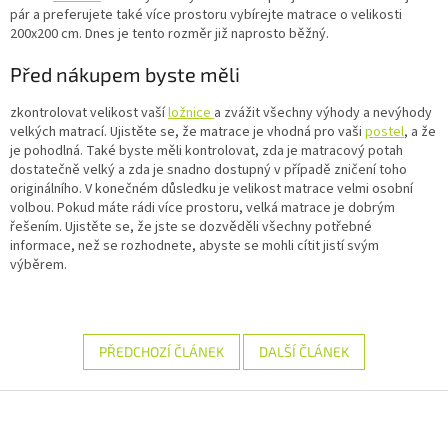
pár a preferujete také více prostoru vybírejte matrace o velikosti
200x200 cm. Dnes je tento rozměr již naprosto běžný.
Před nákupem byste měli
zkontrolovat velikost vaší
ložnice
a zvážit všechny výhody a nevýhody
velkých matrací. Ujistěte se, že matrace je vhodná pro vaši
postel
, a že
je pohodlná. Také byste měli kontrolovat, zda je matracový potah
dostatečně velký a zda je snadno dostupný v případě zničení toho
originálního. V konečném důsledku je velikost matrace velmi osobní
volbou. Pokud máte rádi více prostoru, velká matrace je dobrým
řešením. Ujistěte se, že jste se dozvěděli všechny potřebné
informace, než se rozhodnete, abyste se mohli cítit jistí svým
výběrem.
PŘEDCHOZÍ ČLÁNEK
DALŠÍ ČLÁNEK
Z
á
p