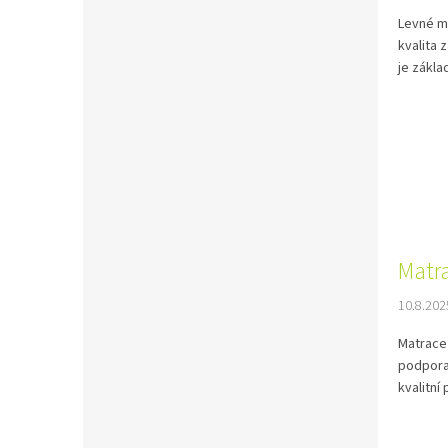
Levné m
kvalita 
je zákla
Matr
10.8.202
Matrace 
podpora 
kvalitní