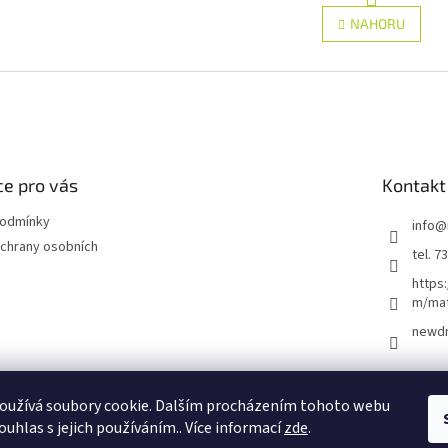
r
O
NAHORU
á
v
n
l
k
á
o
d
v
a
á
c
n
í
í
p
r
e pro vás
Kontakt
v
k
podmínky
info
@
y
chrany osobních
tel. 7
v
ý
https
p
m/ma
i
newd
s
u
oužívá soubory cookie. Dalším procházením tohoto webu
ouhlas s jejich používáním.. Více informací
zde
.