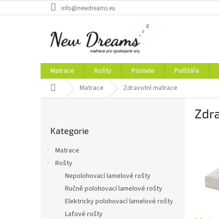
Přejít
info@newdreams.eu
na
obsah
Matrace
Rošty
Postele
Polštáře
Domů
Matrace
Zdravotní matrace
P
Zdr
o
Přeskočit
s
Kategorie
kategorie
V
t
ý
r
Matrace
p
a
Rošty
i
n
s
Nepolohovací lamelové rošty
n
č
í
Ručně polohovací lamelové rošty
l
p
Elektricky polohovací lamelové rošty
á
a
Laťové rošty