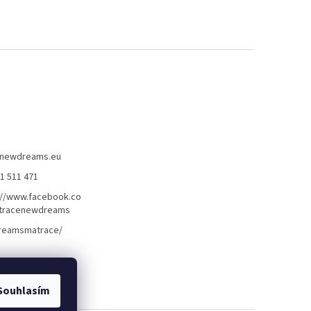
newdreams.eu
31 511 471
://www.facebook.co
tracenewdreams
reamsmatrace/
Souhlasím