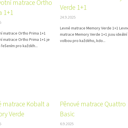
votní matrace Ortho
Verde 1+1
a 1+1
24.9.2025
5
Levné matrace Memory Verde 1+1 Levn
ní matrace Ortho Prima 1+1
matrace Memory Verde 1+1 jsou ideální
í matrace Ortho Prima 1+1 je
volbou pro každého, kdo...
 řešením pro každéh...
é matrace Kobalt a
Pěnové matrace Quattro
ry Verde
Basic
5
6.9.2025