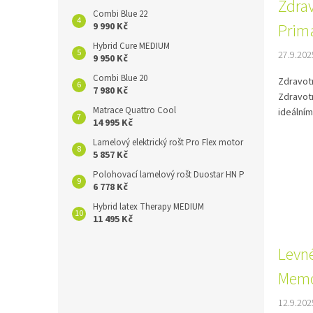
Zdra
Combi Blue 22
Prim
9 990 Kč
Hybrid Cure MEDIUM
27.9.202
9 950 Kč
Combi Blue 20
Zdravot
7 980 Kč
Zdravotn
Matrace Quattro Cool
ideálním
14 995 Kč
Lamelový elektrický rošt Pro Flex motor
5 857 Kč
Polohovací lamelový rošt Duostar HN P
6 778 Kč
Hybrid latex Therapy MEDIUM
11 495 Kč
Levn
Memo
12.9.202