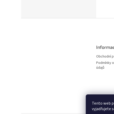
Z
á
p
a
t
Informac
í
Obchodní 
Podmínky o
údajů
Tento web p
vyjadřujete s