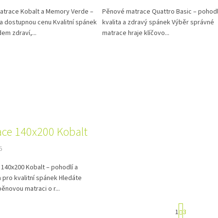
atrace Kobalt a Memory Verde –
Pěnové matrace Quattro Basic – pohodl
za dostupnou cenu Kvalitní spánek
kvalita a zdravý spánek Výběr správné
dem zdraví,...
matrace hraje klíčovo...
ace 140x200 Kobalt
5
140x200 Kobalt – pohodlí a
pro kvalitní spánek Hledáte
 pěnovou matraci o r...
S
1
3
t