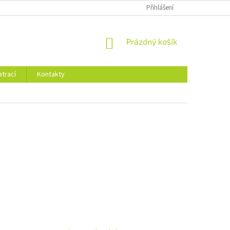
Přihlášení
NÁKUPNÍ
Prázdný košík
KOŠÍK
trací
Kontakty