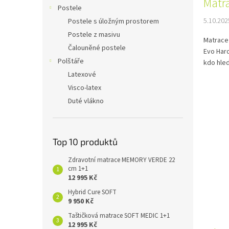
Matr
n
n
Postele
k
e
5.10.202
Postele s úložným prostorem
ů
l
Postele z masivu
Matrace
Čalouněné postele
Evo Hard
Polštáře
kdo hled
Latexové
Visco-latex
Duté vlákno
Top 10 produktů
Zdravotní matrace MEMORY VERDE 22
cm 1+1
12 995 Kč
Hybrid Cure SOFT
9 950 Kč
Taštičková matrace SOFT MEDIC 1+1
12 995 Kč