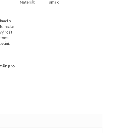
Materiál
:
smrk
inaci s
atomické
vý rošt
y tomu
ování.
změr pro