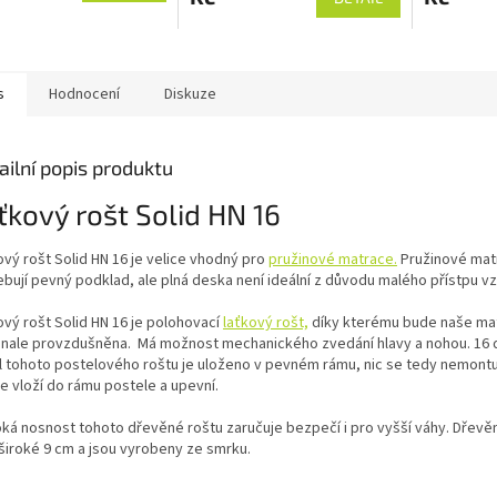
s
Hodnocení
Diskuze
ailní popis produktu
ťkový rošt Solid HN 16
vý rošt Solid HN 16 je velice vhodný pro
pružinové matrace.
Pružinové mat
ebují pevný podklad, ale plná deska není ideální z důvodu malého přístpu v
ový rošt Solid HN 16 je polohovací
laťkový rošt,
díky kterému bude naše ma
nale provzdušněna. Má možnost mechanického zvedání hlavy a nohou. 16
l tohoto postelového roštu je uloženo v pevném rámu, nic se tedy nemontu
e vloží do rámu postele a upevní.
ká nosnost tohoto dřevěné roštu zaručuje bezpečí i pro vyšší váhy. Dřevě
 široké 9 cm a jsou vyrobeny ze smrku.