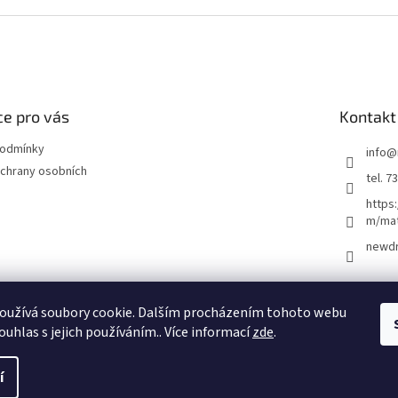
e pro vás
Kontakt
podmínky
info
@
chrany osobních
tel. 7
https
m/ma
newd
oužívá soubory cookie. Dalším procházením tohoto webu
ouhlas s jejich používáním.. Více informací
zde
.
í