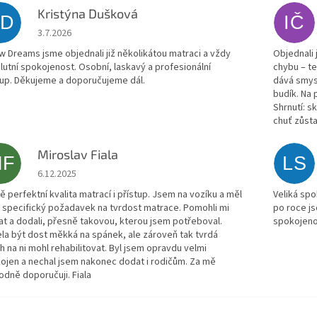
Kristýna Dušková
KD
IČ
Hodnocení obchodu je 5 z 5 hvězdiček.
3.7.2026
w Dreams jsme objednali již několikátou matraci a vždy
Objednali
lutní spokojenost. Osobní, laskavý a profesionální
chybu – t
tup. Děkujeme a doporučujeme dál.
dává smysl
budík. Na 
Shrnutí: s
chuť zůsta
Miroslav Fiala
MF
LS
Hodnocení obchodu je 5 z 5 hvězdiček.
6.12.2025
ě perfektní kvalita matrací i přístup. Jsem na vozíku a měl
Veliká spo
 specifický požadavek na tvrdost matrace. Pomohli mi
po roce js
at a dodali, přesně takovou, kterou jsem potřeboval.
spokojenos
la být dost měkká na spánek, ale zároveň tak tvrdá
h na ni mohl rehabilitovat. Byl jsem opravdu velmi
ojen a nechal jsem nakonec dodat i rodičům. Za mě
odně doporučuji. Fiala