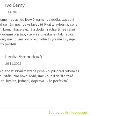
Ivo Černý
Hodnocení obchodu je 5 z 5 hvězdiček.
13.4.2026
 jsme matraci od New Dreams… a udělali zásadní
eď se nám nechce vstávat 😄 Kvalita výborná, cena
, komunikace svižná a dodání rychlejší než ranní
prodejně přístup, který se dneska jen tak nevidí.
kvělý nákup, jen pozor – produkt výrazně zvyšuje
t v posteli!
Lenka Svobodová
Hodnocení obchodu je 5 z 5 hvězdiček.
26.11.2025
kojenost. První matrace jsme koupili před rokem a i
ou stále jako nové. Nyní jsme koupili další a také
t - kvalita, jednání, doprava - vše perfektní!
Zobrazit další hodnocení