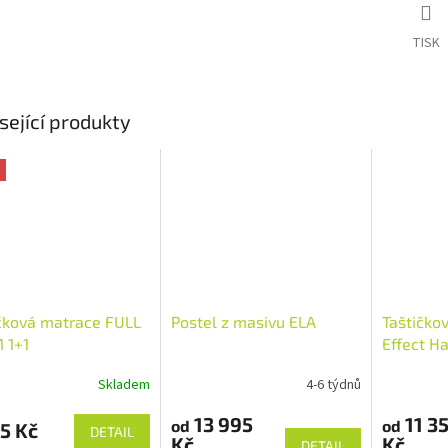
TISK
sející produkty
čková matrace FULL
Postel z masivu ELA
Taštičko
 1+1
Effect H
Skladem
4-6 týdnů
13 995
11 3
od
od
5 Kč
DETAIL
Kč
Kč
DETAIL