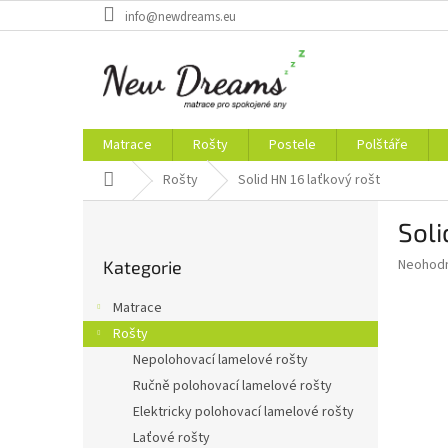
Přejít
info@newdreams.eu
na
obsah
Matrace
Rošty
Postele
Polštáře
Domů
Rošty
Solid HN 16 laťkový rošt
P
Soli
o
Přeskočit
s
Průměr
Neohod
Kategorie
kategorie
t
hodnoce
r
produkt
Matrace
a
je
Rošty
0,0
n
z
Nepolohovací lamelové rošty
n
5
í
Ručně polohovací lamelové rošty
hvězdič
p
Elektricky polohovací lamelové rošty
a
Laťové rošty