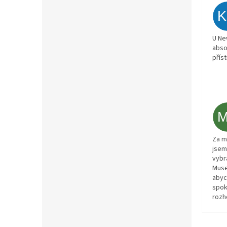
U Ne
abso
přís
Za m
jsem
vybr
Muse
abyc
spok
rozh