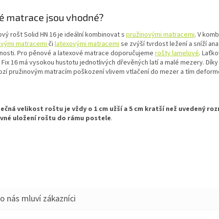
é matrace jsou vhodné?
vý rošt Solid HN 16 je ideální kombinovat s
pružinovými matracemi
. V komb
vými matracemi
či
latexovými matracemi
se zvýší tvrdost ležení a sníží an
tnosti. Pro pěnové a latexové matrace doporučujeme
rošty lamelové
. Laťko
d Fix 16 má vysokou hustotu jednotlivých dřevěných latí a malé mezery. Dík
ozí pružinovým matracím poškození vlivem vtlačení do mezer a tím deform
ečná velikost roštu je vždy o 1 cm užší a 5 cm kratší než uvedený ro
vné uložení roštu do rámu postele
.