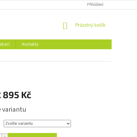
Přihlášení
NÁKUPNÍ
Prázdný košík
KOŠÍK
trací
Kontakty
 895 Kč
e variantu