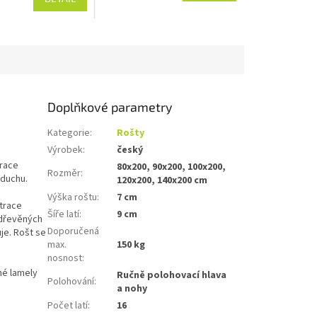
Doplňkové parametry
Kategorie
:
Rošty
Výrobek
:
český
race
80x200, 90x200, 100x200,
Rozměr
:
zduchu.
120x200, 140x200 cm
Výška roštu
:
7 cm
trace
Šíře latí
:
9 cm
 dřevěných
Doporučená
je. Rošt se
max.
150 kg
nosnost
:
né lamely
Ručně polohovací hlava
Polohování
:
a nohy
Počet latí
:
16