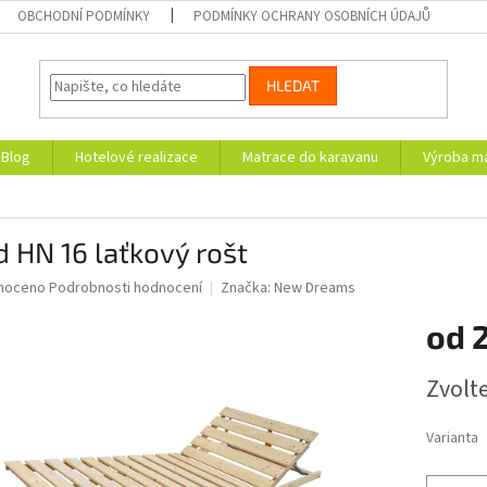
OBCHODNÍ PODMÍNKY
PODMÍNKY OCHRANY OSOBNÍCH ÚDAJŮ
HLEDAT
Blog
Hotelové realizace
Matrace do karavanu
Výroba ma
d HN 16 laťkový rošt
né
noceno
Podrobnosti hodnocení
Značka:
New Dreams
ní
od
2
u
Měrná
Zvolt
cena:
ek.
Varianta