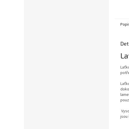
Popi
Det
La
Laťko
potř
Laťk
doko
lame
pouz
Vyso
jsou