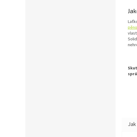
Jak
Laťko
pěno
vlas
Soli
nehr
Skut
sprá