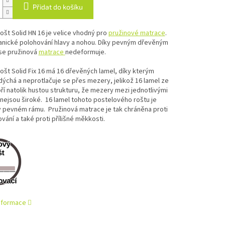
Přidat do košíku
ošt Solid HN 16 je velice vhodný pro
pružinové matrace
.
nické polohování hlavy a nohou. Díky pevným dřevěným
se
pružinová
matrace
nedeformuje.
ošt Solid Fix 16 má 16 dřevěných lamel,
díky kterým
ýchá a neprotlačuje se přes mezery, jelikož 16 lamel ze
ří natolik hustou strukturu, že mezery mezi jednotlivými
nejsou široké. 16 lamel tohoto postelového roštu je
v pevném rámu. Pružinová matrace je tak chráněna proti
ání a také proti přílišné měkkosti.
informace