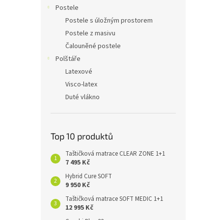
n
Postele
e
Postele s úložným prostorem
l
Postele z masivu
Čalouněné postele
Polštáře
Latexové
Visco-latex
Duté vlákno
Top 10 produktů
Taštičková matrace CLEAR ZONE 1+1
7 495 Kč
Hybrid Cure SOFT
9 950 Kč
Taštičková matrace SOFT MEDIC 1+1
12 995 Kč