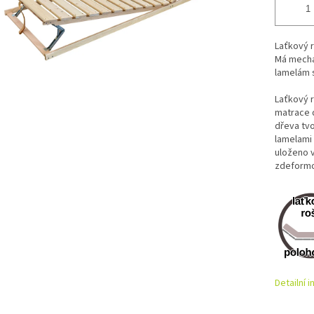
Laťkový r
Má mecha
lamelám 
Laťkový r
matrace d
dřeva tvo
lamelami 
uloženo 
zdeformov
Detailní 