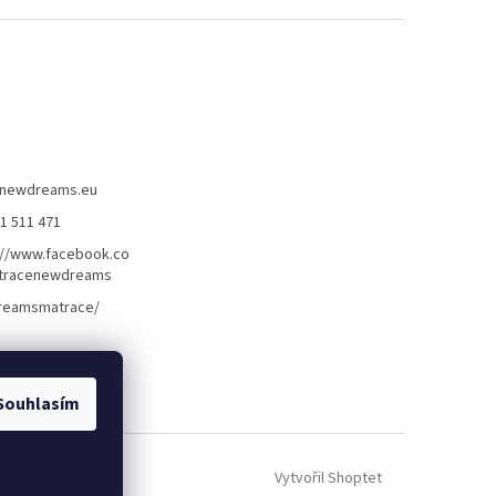
newdreams.eu
31 511 471
://www.facebook.co
tracenewdreams
reamsmatrace/
Souhlasím
Vytvořil Shoptet