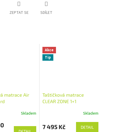
ZEPTAT SE
SDÍLET
Akce
Tip
vá matrace Air
Taštičková matrace
ard
CLEAR ZONE 1+1
Skladem
Skladem
50
7 495 Kč
DETAIL
DETAIL