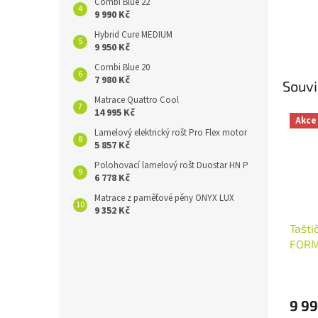
Combi Blue 22
9 990 Kč
Hybrid Cure MEDIUM
9 950 Kč
Combi Blue 20
7 980 Kč
Souvi
Matrace Quattro Cool
14 995 Kč
Akce
Lamelový elektrický rošt Pro Flex motor
5 857 Kč
Polohovací lamelový rošt Duostar HN P
6 778 Kč
Matrace z paměťové pěny ONYX LUX
9 352 Kč
Tašti
FORM
9 99