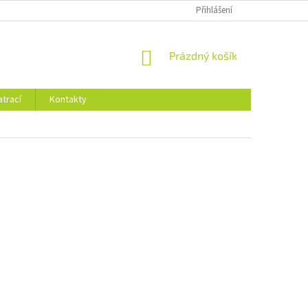
Přihlášení
NÁKUPNÍ
Prázdný košík
KOŠÍK
trací
Kontakty