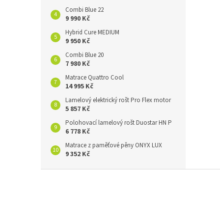
Combi Blue 22
9 990 Kč
Hybrid Cure MEDIUM
9 950 Kč
Combi Blue 20
7 980 Kč
Matrace Quattro Cool
14 995 Kč
Lamelový elektrický rošt Pro Flex motor
5 857 Kč
Polohovací lamelový rošt Duostar HN P
6 778 Kč
Matrace z paměťové pěny ONYX LUX
9 352 Kč
Z
á
p
a
t