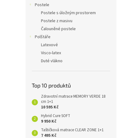
n
Postele
e
Postele s úložným prostorem
l
Postele z masivu
Čalouněné postele
Polštáře
Latexové
Visco-latex
Duté vlákno
Top 10 produktů
Zdravotní matrace MEMORY VERDE 18
cm 1+1
10 595 Kč
Hybrid Cure SOFT
9 950 Kč
Taštičková matrace CLEAR ZONE 1+1
7 495 Kč