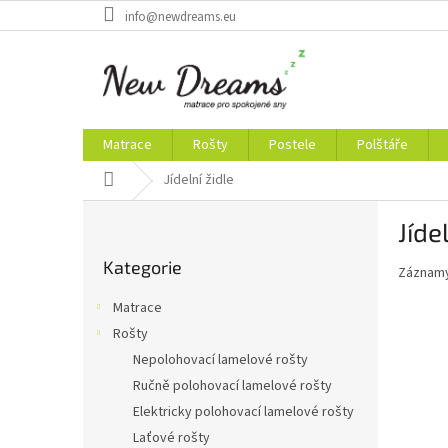
Přejít
info@newdreams.eu
na
obsah
Matrace
Rošty
Postele
Polštáře
Domů
Jídelní židle
P
Jíde
o
Přeskočit
s
Kategorie
kategorie
Záznamy
t
r
Matrace
a
Rošty
n
Nepolohovací lamelové rošty
n
í
Ručně polohovací lamelové rošty
p
Elektricky polohovací lamelové rošty
a
Laťové rošty