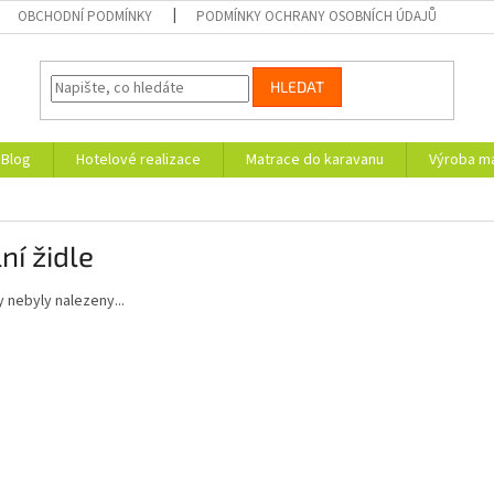
OBCHODNÍ PODMÍNKY
PODMÍNKY OCHRANY OSOBNÍCH ÚDAJŮ
HLEDAT
Blog
Hotelové realizace
Matrace do karavanu
Výroba ma
lní židle
 nebyly nalezeny...